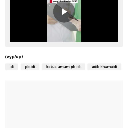
(vyp/up)
idi
pb idi
ketua umum pb idi
adib khumaidi