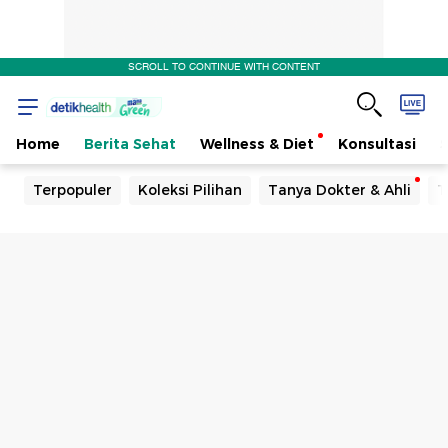
SCROLL TO CONTINUE WITH CONTENT
Home
Berita Sehat
Wellness & Diet
Konsultasi
Terpopuler
Koleksi Pilihan
Tanya Dokter & Ahli
T