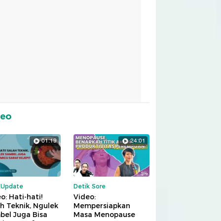
deo
01:19
24:01
kUpdate
Detik Sore
o: Hati-hati!
Video:
h Teknik, Ngulek
Mempersiapkan
bel Juga Bisa
Masa Menopause