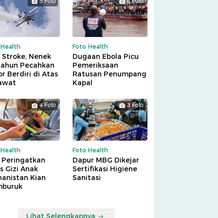
5 Foto
6 Foto
 Health
Foto Health
 Stroke, Nenek
Dugaan Ebola Picu
Tahun Pecahkan
Pemeriksaan
r Berdiri di Atas
Ratusan Penumpang
awat
Kapal
4 Foto
3 Foto
 Health
Foto Health
 Peringatkan
Dapur MBG Dikejar
is Gizi Anak
Sertifikasi Higiene
hanistan Kian
Sanitasi
buruk
Lihat Selengkapnya