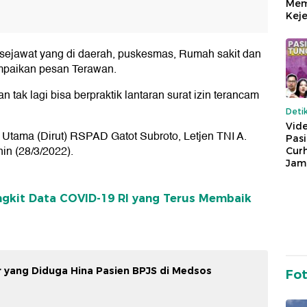
Mem
Keje
sejawat yang di daerah, puskesmas, Rumah sakit dan
yampaikan pesan Terawan.
tak lagi bisa berpraktik lantaran surat izin terancam
Deti
Vide
r Utama (Dirut) RSPAD Gatot Subroto, Letjen TNI A.
Pas
in (28/3/2022).
Cur
Jam
ngkit Data COVID-19 RI yang Terus Membaik
er yang Diduga Hina Pasien BPJS di Medsos
Fo