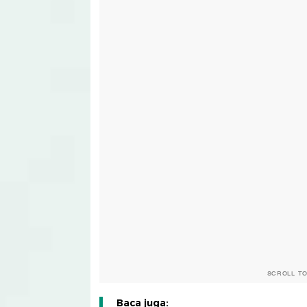
SCROLL T
Baca juga: