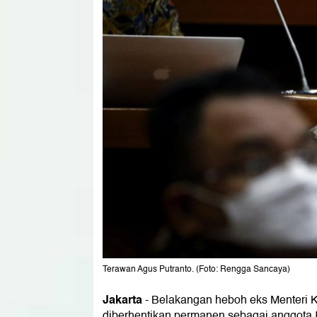
Terawan Agus Putranto. (Foto: Rengga Sancaya)
Jakarta
-
Belakangan heboh eks Menteri K
diberhentikan permanen sebagai anggota Ik