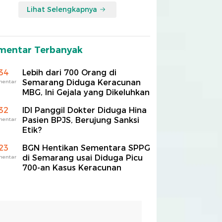
Lihat Selengkapnya
mentar Terbanyak
34
Lebih dari 700 Orang di
Semarang Diduga Keracunan
mentar
MBG, Ini Gejala yang Dikeluhkan
32
IDI Panggil Dokter Diduga Hina
Pasien BPJS, Berujung Sanksi
mentar
Etik?
23
BGN Hentikan Sementara SPPG
di Semarang usai Diduga Picu
mentar
700-an Kasus Keracunan