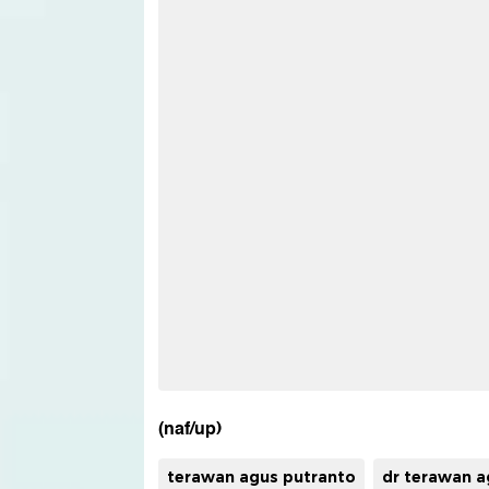
(naf/up)
terawan agus putranto
dr terawan a