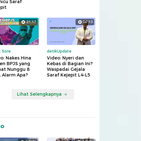
icu Saraf
pit
21:17
02:13
k Sore
detikUpdate
o: Nakes Hina
Video: Nyeri dan
ien BPJS yang
Kebas di Bagian Ini?
hat Nunggu 8
Waspadai Gejala
, Alarm Apa?
Saraf Kejepit L4-L5
Lihat Selengkapnya
to