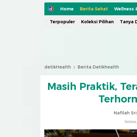
Home
Berita Sehat
Wellness 
Terpopuler
Koleksi Pilihan
Tanya D
detikHealth
Berita Detikhealth
Masih Praktik, T
Terhorm
Nafilah Sr
Selasa,