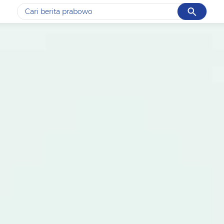
Cancel
Yang sedang ramai dicari
#1
data live draw sgp
#2
kebakaran
#3
prabowo
#4
iran
#5
gempa hari ini
Promoted
Terakhir yang dicari
Loading...