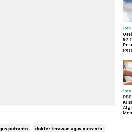
Foto
Usai
97 
Reko
Pes
Foto
PBB
Kris
Afg
Mem
gus putranto
dokter terawan agus putranto