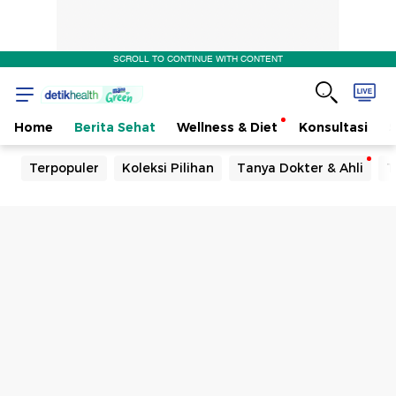
SCROLL TO CONTINUE WITH CONTENT
Home
Berita Sehat
Wellness & Diet
Konsultasi
Terpopuler
Koleksi Pilihan
Tanya Dokter & Ahli
T