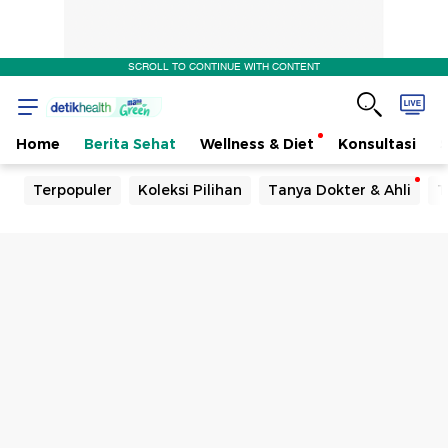
SCROLL TO CONTINUE WITH CONTENT
Home
Berita Sehat
Wellness & Diet
Konsultasi
Terpopuler
Koleksi Pilihan
Tanya Dokter & Ahli
T