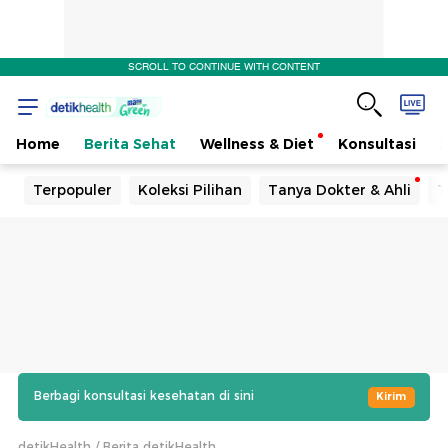
SCROLL TO CONTINUE WITH CONTENT
Home
Berita Sehat
Wellness & Diet
Konsultasi
Terpopuler
Koleksi Pilihan
Tanya Dokter & Ahli
T
Berbagi konsultasi kesehatan di sini
Kirim
detikHealth
Berita detikHealth