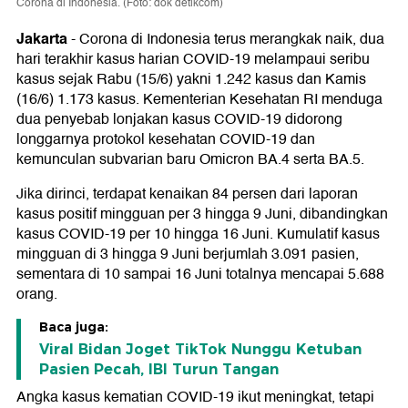
Corona di Indonesia. (Foto: dok detikcom)
Jakarta
-
Corona di Indonesia terus merangkak naik, dua
hari terakhir kasus harian COVID-19 melampaui seribu
kasus sejak Rabu (15/6) yakni 1.242 kasus dan Kamis
(16/6) 1.173 kasus. Kementerian Kesehatan RI menduga
dua penyebab lonjakan kasus COVID-19 didorong
longgarnya protokol kesehatan COVID-19 dan
kemunculan subvarian baru Omicron BA.4 serta BA.5.
Jika dirinci, terdapat kenaikan 84 persen dari laporan
kasus positif mingguan per 3 hingga 9 Juni, dibandingkan
kasus COVID-19 per 10 hingga 16 Juni. Kumulatif kasus
mingguan di 3 hingga 9 Juni berjumlah 3.091 pasien,
sementara di 10 sampai 16 Juni totalnya mencapai 5.688
orang.
Baca juga:
Viral Bidan Joget TikTok Nunggu Ketuban
Pasien Pecah, IBI Turun Tangan
Angka kasus kematian COVID-19 ikut meningkat, tetapi