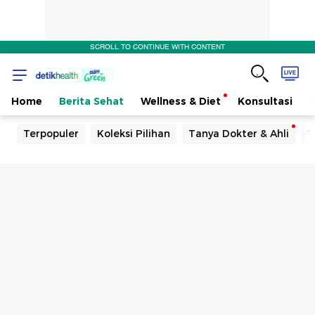
SCROLL TO CONTINUE WITH CONTENT
Home
Berita Sehat
Wellness & Diet
Konsultasi
Terpopuler
Koleksi Pilihan
Tanya Dokter & Ahli
T