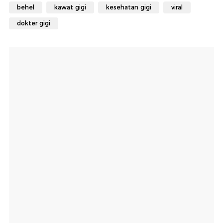
behel
kawat gigi
kesehatan gigi
viral
dokter gigi