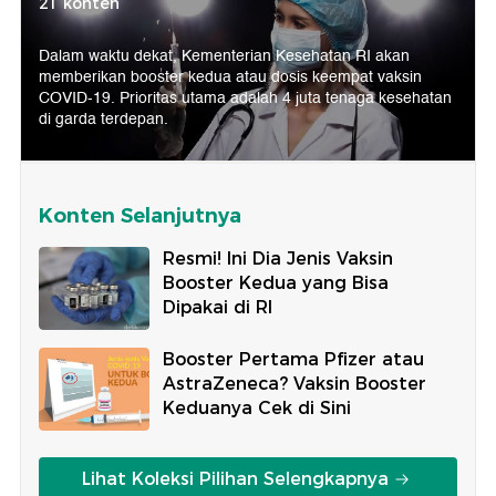
21 konten
Dalam waktu dekat, Kementerian Kesehatan RI akan
memberikan booster kedua atau dosis keempat vaksin
COVID-19. Prioritas utama adalah 4 juta tenaga kesehatan
di garda terdepan.
Konten Selanjutnya
Resmi! Ini Dia Jenis Vaksin
Booster Kedua yang Bisa
Dipakai di RI
Booster Pertama Pfizer atau
AstraZeneca? Vaksin Booster
Keduanya Cek di Sini
Lihat Koleksi Pilihan Selengkapnya