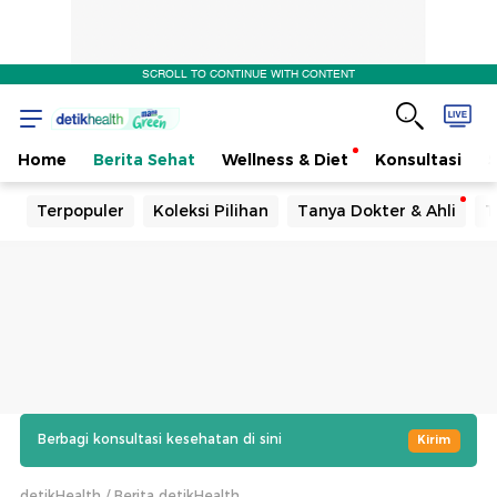
SCROLL TO CONTINUE WITH CONTENT
Home
Berita Sehat
Wellness & Diet
Konsultasi
Terpopuler
Koleksi Pilihan
Tanya Dokter & Ahli
T
Berbagi konsultasi kesehatan di sini
Kirim
detikHealth
Berita detikHealth