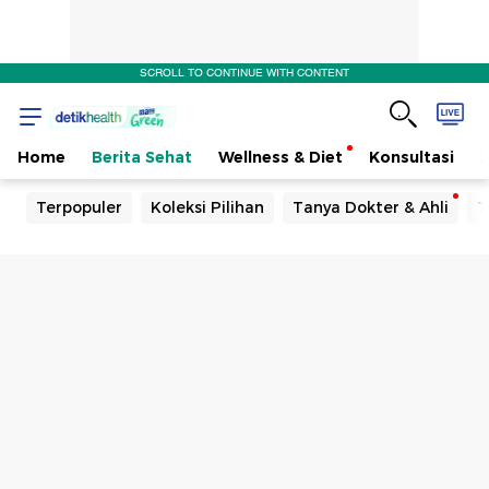
SCROLL TO CONTINUE WITH CONTENT
Home
Berita Sehat
Wellness & Diet
Konsultasi
Terpopuler
Koleksi Pilihan
Tanya Dokter & Ahli
T