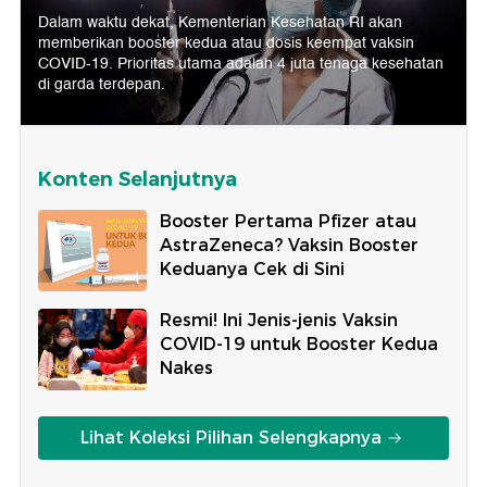
Dalam waktu dekat, Kementerian Kesehatan RI akan
memberikan booster kedua atau dosis keempat vaksin
COVID-19. Prioritas utama adalah 4 juta tenaga kesehatan
di garda terdepan.
Konten Selanjutnya
Booster Pertama Pfizer atau
AstraZeneca? Vaksin Booster
Keduanya Cek di Sini
Resmi! Ini Jenis-jenis Vaksin
COVID-19 untuk Booster Kedua
Nakes
Lihat Koleksi Pilihan Selengkapnya