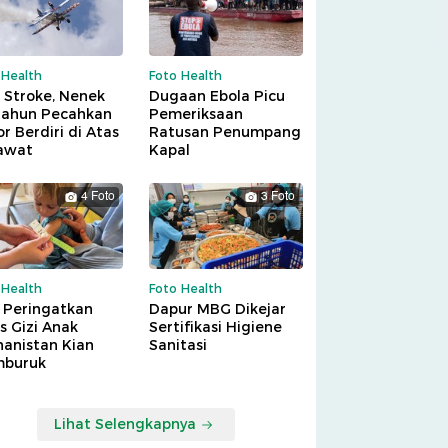
 Health
Foto Health
 Stroke, Nenek
Dugaan Ebola Picu
Tahun Pecahkan
Pemeriksaan
r Berdiri di Atas
Ratusan Penumpang
awat
Kapal
4 Foto
3 Foto
 Health
Foto Health
 Peringatkan
Dapur MBG Dikejar
is Gizi Anak
Sertifikasi Higiene
hanistan Kian
Sanitasi
buruk
Lihat Selengkapnya