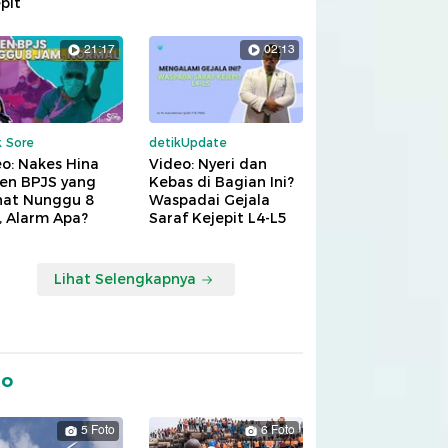
pit
21:17
02:13
k Sore
detikUpdate
o: Nakes Hina
Video: Nyeri dan
ien BPJS yang
Kebas di Bagian Ini?
hat Nunggu 8
Waspadai Gejala
, Alarm Apa?
Saraf Kejepit L4-L5
Lihat Selengkapnya
to
5 Foto
6 Foto