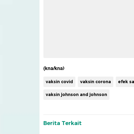
(kna/kna)
vaksin covid
vaksin corona
efek s
vaksin johnson and johnson
Berita Terkait