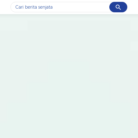
Cancel
Yang sedang ramai dicari
#1
data live draw sgp
#2
iran
#3
senjata
#4
prabowo
#5
gempa hari ini
Promoted
Terakhir yang dicari
Loading...