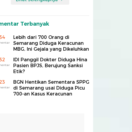
mentar Terbanyak
34
Lebih dari 700 Orang di
Semarang Diduga Keracunan
mentar
MBG, Ini Gejala yang Dikeluhkan
32
IDI Panggil Dokter Diduga Hina
Pasien BPJS, Berujung Sanksi
mentar
Etik?
23
BGN Hentikan Sementara SPPG
di Semarang usai Diduga Picu
mentar
700-an Kasus Keracunan