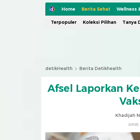
Home
Berita Sehat
Wellness 
Terpopuler
Koleksi Pilihan
Tanya D
detikHealth
Berita Detikhealth
Afsel Laporkan K
Vak
Khadijah N
Jumat,