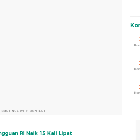
Ko
Ko
Ko
Ko
O CONTINUE WITH CONTENT
ngguan RI Naik 15 Kali Lipat