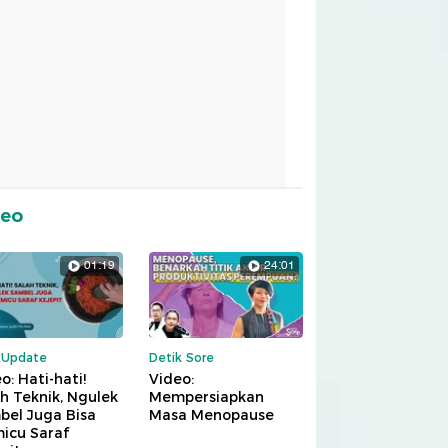
deo
01:19
24:01
kUpdate
Detik Sore
o: Hati-hati!
Video:
h Teknik, Ngulek
Mempersiapkan
bel Juga Bisa
Masa Menopause
icu Saraf