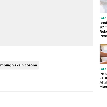
Foto
Usai
97 
Reko
Pes
amping vaksin corona
Foto
PBB
Kris
Afg
Mem