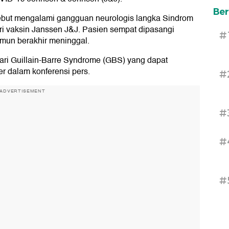
Ber
rsebut mengalami gangguan neurologis langka Sindrom
eri vaksin Janssen J&J. Pasien sempat dipasangi
#
amun berakhir meninggal.
dari Guillain-Barre Syndrome (GBS) yang dapat
er dalam konferensi pers.
#
ADVERTISEMENT
#
#
#