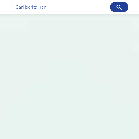
Cancel
Yang sedang ramai dicari
#1
data live draw sgp
#2
piala presiden 2026
#3
prabowo
#4
iran
#5
gempa hari ini
Promoted
Terakhir yang dicari
Loading...