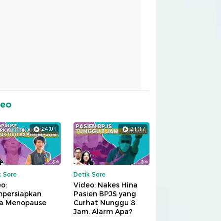
deo
24:01
21:17
k Sore
Detik Sore
o:
Video: Nakes Hina
persiapkan
Pasien BPJS yang
a Menopause
Curhat Nunggu 8
Jam, Alarm Apa?