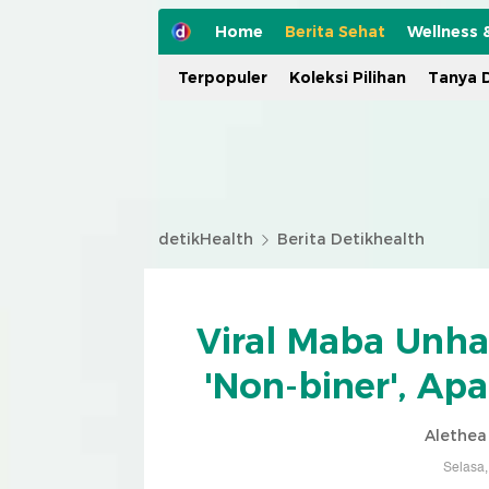
Home
Berita Sehat
Wellness 
Terpopuler
Koleksi Pilihan
Tanya D
detikHealth
Berita Detikhealth
Viral Maba Unha
'Non-biner', Apa
Alethea 
Selasa,