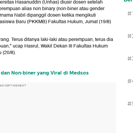
ersitas Hasanuddin (Unhas) diusir dosen setelah
erempuan alias non binary (non-biner atau gender
#
rnama Nabil dipanggil dosen ketika mengikuti
siswa Baru (PKKMB) Fakultas Hukum, Jumat (19/8)
#
arang. Terus ditanya laki-laki atau perempuan, terus dia
mpuan," ucap Hasrul, Wakil Dekan III Fakultas Hukum
 (20/8).
#
 dan Non-biner yang Viral di Medsos
#
ADVERTISEMENT
#