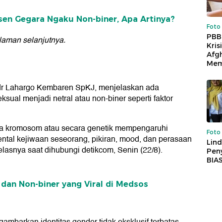
sen Gegara Ngaku Non-biner, Apa Artinya?
Foto
PBB
laman selanjutnya.
Kris
Afg
Mem
 dr Lahargo Kembaren SpKJ, menjelaskan ada
ksual menjadi netral atau non-biner seperti faktor
ara kromosom atau secara genetik mempengaruhi
Foto
mental kejiwaan seseorang, pikiran, mood, dan perasaan
Lind
lasnya saat dihubungi detikcom, Senin (22/8).
Peny
BIA
 dan Non-biner yang Viral di Medsos