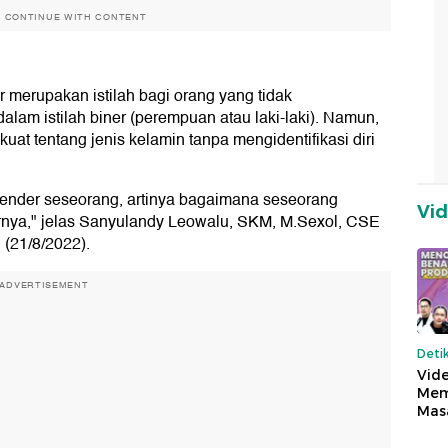
O CONTINUE WITH CONTENT
r merupakan istilah bagi orang yang tidak
alam istilah biner (perempuan atau laki-laki). Namun,
uat tentang jenis kelamin tanpa mengidentifikasi diri
s gender seseorang, artinya bagaimana seseorang
Vi
ernya," jelas Sanyulandy Leowalu, SKM, M.Sexol, CSE
 (21/8/2022).
ADVERTISEMENT
Deti
Vide
Mem
Mas