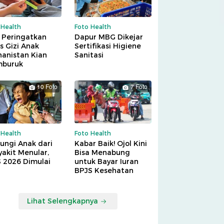
 Health
Foto Health
 Peringatkan
Dapur MBG Dikejar
is Gizi Anak
Sertifikasi Higiene
hanistan Kian
Sanitasi
buruk
10 Foto
7 Foto
 Health
Foto Health
ungi Anak dari
Kabar Baik! Ojol Kini
akit Menular,
Bisa Menabung
S 2026 Dimulai
untuk Bayar Iuran
BPJS Kesehatan
Lihat Selengkapnya