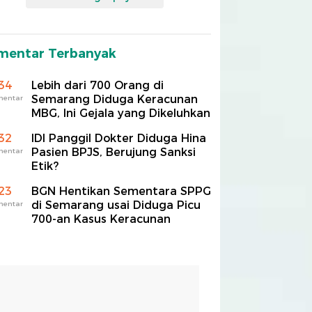
mentar Terbanyak
34
Lebih dari 700 Orang di
Semarang Diduga Keracunan
mentar
MBG, Ini Gejala yang Dikeluhkan
32
IDI Panggil Dokter Diduga Hina
Pasien BPJS, Berujung Sanksi
mentar
Etik?
23
BGN Hentikan Sementara SPPG
di Semarang usai Diduga Picu
mentar
700-an Kasus Keracunan