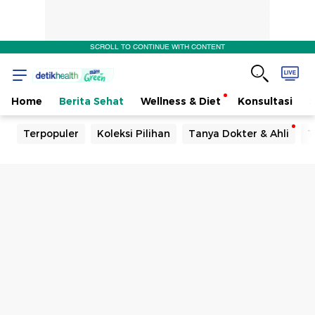
SCROLL TO CONTINUE WITH CONTENT
Home
Berita Sehat
Wellness & Diet
Konsultasi
Terpopuler
Koleksi Pilihan
Tanya Dokter & Ahli
T