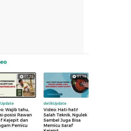
deo
01:29
01:19
kUpdate
detikUpdate
o: Wajib tahu,
Video: Hati-hati!
si-posisi Rawan
Salah Teknik, Ngulek
f Kejepit dan
Sambel Juga Bisa
agam Pemicu
Memicu Saraf
Kejepit