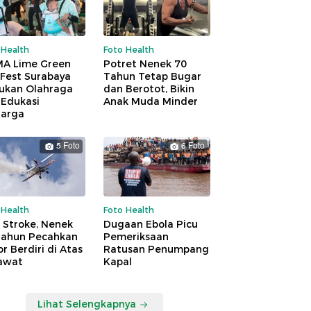
 Health
Foto Health
A Lime Green
Potret Nenek 70
 Fest Surabaya
Tahun Tetap Bugar
ukan Olahraga
dan Berotot, Bikin
 Edukasi
Anak Muda Minder
uarga
5 Foto
6 Foto
 Health
Foto Health
 Stroke, Nenek
Dugaan Ebola Picu
Tahun Pecahkan
Pemeriksaan
r Berdiri di Atas
Ratusan Penumpang
awat
Kapal
Lihat Selengkapnya