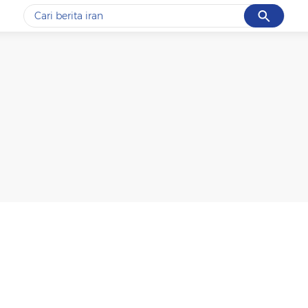
Cancel
Yang sedang ramai dicari
#1
motogp
#2
bromo
#3
moto3
#4
iran
#5
data live draw sgp
Promoted
Terakhir yang dicari
Loading...