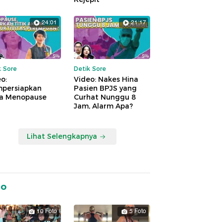
24:01
21:17
k Sore
Detik Sore
o:
Video: Nakes Hina
persiapkan
Pasien BPJS yang
a Menopause
Curhat Nunggu 8
Jam, Alarm Apa?
Lihat Selengkapnya
to
10 Foto
5 Foto