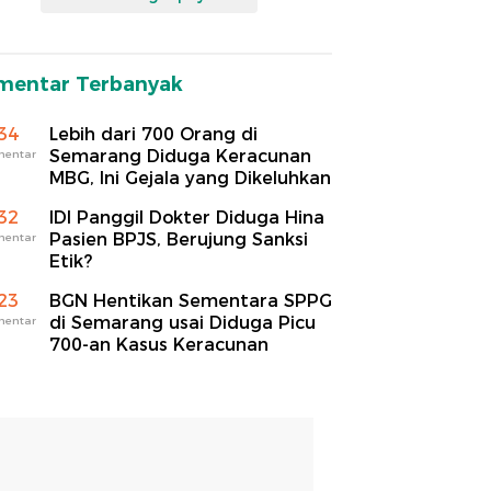
mentar Terbanyak
34
Lebih dari 700 Orang di
Semarang Diduga Keracunan
mentar
MBG, Ini Gejala yang Dikeluhkan
32
IDI Panggil Dokter Diduga Hina
Pasien BPJS, Berujung Sanksi
mentar
Etik?
23
BGN Hentikan Sementara SPPG
di Semarang usai Diduga Picu
mentar
700-an Kasus Keracunan