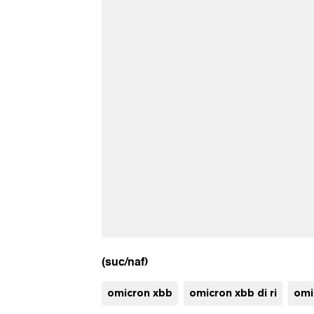
(suc/naf)
omicron xbb
omicron xbb di ri
omi