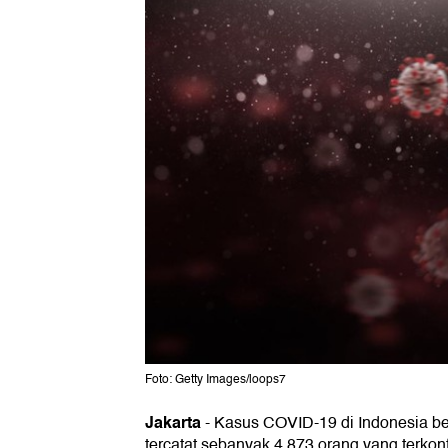
Foto: Getty Images/loops7
Jakarta
-
Kasus COVID-19 di Indonesia bel
tercatat sebanyak 4.873 orang yang terkonf