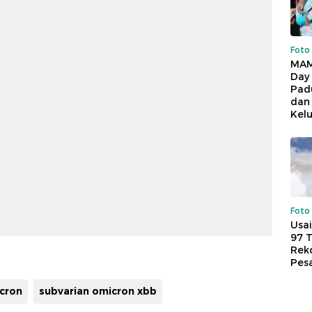
Foto
MAM
Day
Pad
dan
Kel
Foto
Usai
97 
Reko
Pes
cron
subvarian omicron xbb