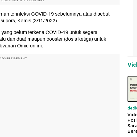
O CONTINUE WITH CONTENT
ernah terinfeksi COVID-19 sebelumnya atau disebut
i pers, Kamis (3/11/2022).
 yang belum terkena COVID-19 untuk segera
satu dan dua) maupun booster (dosis ketiga) untuk
bvarian Omicron ini.
ADVERTISEMENT
Vi
deti
Vide
Posi
Sara
Ber