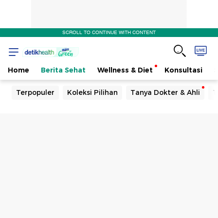
SCROLL TO CONTINUE WITH CONTENT
Home
Berita Sehat
Wellness & Diet
Konsultasi
Terpopuler
Koleksi Pilihan
Tanya Dokter & Ahli
T