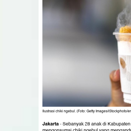
Ilustrasi chiki ngebul. (Foto: Getty Images/iStockphoto/e
Jakarta
-
Sebanyak 28 anak di Kabupaten 
mengonsumsi chiki ngebul yang mengandun