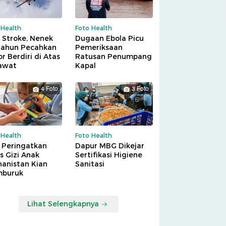
 Health
Foto Health
 Stroke, Nenek
Dugaan Ebola Picu
Tahun Pecahkan
Pemeriksaan
r Berdiri di Atas
Ratusan Penumpang
awat
Kapal
4 Foto
3 Foto
 Health
Foto Health
 Peringatkan
Dapur MBG Dikejar
is Gizi Anak
Sertifikasi Higiene
hanistan Kian
Sanitasi
buruk
Lihat Selengkapnya