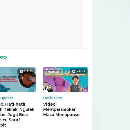
deo
01:19
24:01
kUpdate
Detik Sore
o: Hati-hati!
Video:
h Teknik, Ngulek
Mempersiapkan
bel Juga Bisa
Masa Menopause
icu Saraf
pit