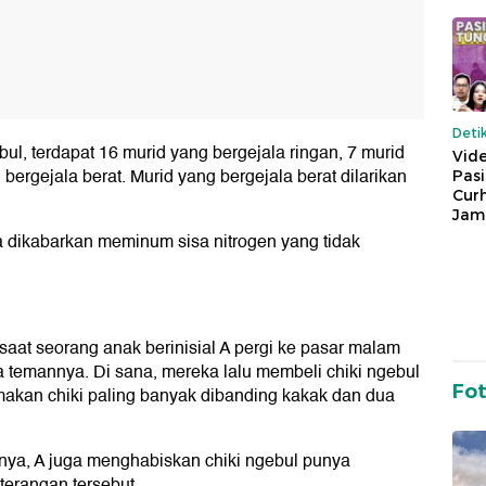
Deti
l, terdapat 16 murid yang bergejala ringan, 7 murid
Vide
ergejala berat. Murid yang bergejala berat dilarikan
Pas
Cur
Jam
a dikabarkan meminum sisa nitrogen yang tidak
saat seorang anak berinisial A pergi ke pasar malam
 temannya. Di sana, mereka lalu membeli chiki ngebul
Fo
makan chiki paling banyak dibanding kakak dan dua
knya, A juga menghabiskan chiki ngebul punya
eterangan tersebut.