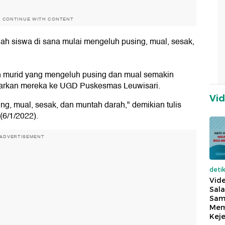
O CONTINUE WITH CONTENT
lah siswa di sana mulai mengeluh pusing, mual, sesak,
ah murid yang mengeluh pusing dan mual semakin
ntarkan mereka ke UGD Puskesmas Leuwisari.
Vi
g, mual, sesak, dan muntah darah," demikian tulis
(6/1/2022).
ADVERTISEMENT
deti
Vide
Sala
Sam
Mem
Keje