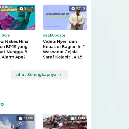
21:17
02:13
k Sore
detikUpdate
o: Nakes Hina
Video: Nyeri dan
ien BPJS yang
Kebas di Bagian Ini?
hat Nunggu 8
Waspadai Gejala
, Alarm Apa?
Saraf Kejepit L4-L5
Lihat Selengkapnya
to
5 Foto
6 Foto