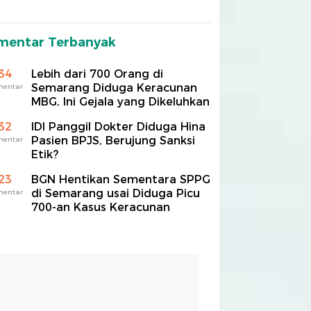
mentar Terbanyak
34
Lebih dari 700 Orang di
Semarang Diduga Keracunan
mentar
MBG, Ini Gejala yang Dikeluhkan
32
IDI Panggil Dokter Diduga Hina
Pasien BPJS, Berujung Sanksi
mentar
Etik?
23
BGN Hentikan Sementara SPPG
di Semarang usai Diduga Picu
mentar
700-an Kasus Keracunan