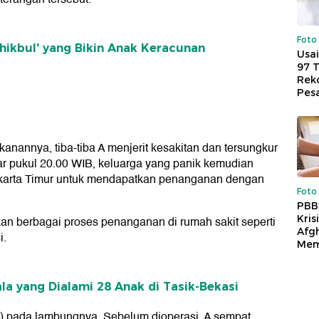
Foto
Chikbul' yang Bikin Anak Keracunan
Usai
97 
Reko
Pes
nannya, tiba-tiba A menjerit kesakitan dan tersungkur
r pukul 20.00 WIB, keluarga yang panik kemudian
karta Timur untuk mendapatkan penanganan dengan
Foto
PBB
Kris
kan berbagai proses penanganan di rumah sakit seperti
Afg
i.
Mem
ala yang Dialami 28 Anak di Tasik-Bekasi
g) pada lambungnya. Sebelum dioperasi, A sempat