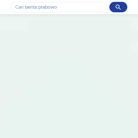
Cancel
Yang sedang ramai dicari
#1
data live draw sgp
#2
k-talk
#3
kebakaran
#4
prabowo
#5
gempa hari ini
Promoted
Terakhir yang dicari
Loading...