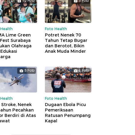
10 Foto
5 Foto
 Health
Foto Health
A Lime Green
Potret Nenek 70
 Fest Surabaya
Tahun Tetap Bugar
ukan Olahraga
dan Berotot, Bikin
 Edukasi
Anak Muda Minder
uarga
5 Foto
6 Foto
 Health
Foto Health
 Stroke, Nenek
Dugaan Ebola Picu
Tahun Pecahkan
Pemeriksaan
r Berdiri di Atas
Ratusan Penumpang
awat
Kapal