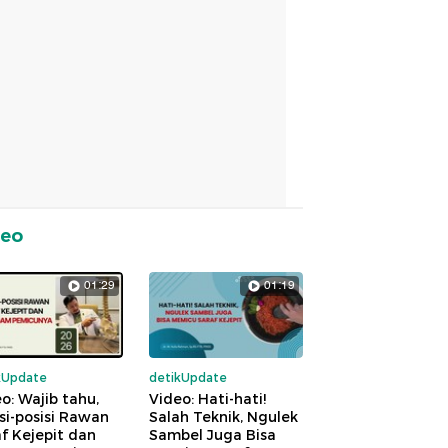
deo
01:29
01:19
kUpdate
detikUpdate
o: Wajib tahu,
Video: Hati-hati!
si-posisi Rawan
Salah Teknik, Ngulek
f Kejepit dan
Sambel Juga Bisa