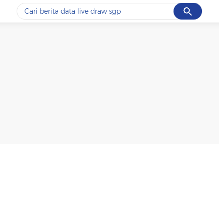
Cancel
Yang sedang ramai dicari
#1
ketik
#2
bromo
#3
streaming motogp
#4
prabowo
#5
data live draw sgp
Promoted
Terakhir yang dicari
Loading...