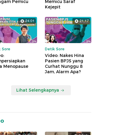
agam Pemicu
Memicu Saraf
Kejepit
24:01
21:17
k Sore
Detik Sore
o:
Video: Nakes Hina
persiapkan
Pasien BPJS yang
a Menopause
Curhat Nunggu 8
Jam, Alarm Apa?
Lihat Selengkapnya
to