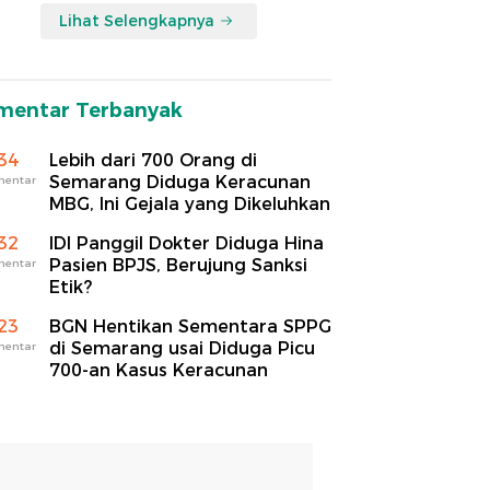
Lihat Selengkapnya
mentar Terbanyak
34
Lebih dari 700 Orang di
Semarang Diduga Keracunan
mentar
MBG, Ini Gejala yang Dikeluhkan
32
IDI Panggil Dokter Diduga Hina
Pasien BPJS, Berujung Sanksi
mentar
Etik?
23
BGN Hentikan Sementara SPPG
di Semarang usai Diduga Picu
mentar
700-an Kasus Keracunan