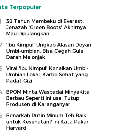
ita Terpopuler
1
30 Tahun Membeku di Everest,
Jenazah 'Green Boots' Akhirnya
Mau Dipulangkan
2
'Ibu Kimpul' Ungkap Alasan Doyan
Umbi-umbian, Bisa Cegah Gula
Darah Melonjak
3
Viral 'Ibu Kimpul' Kenalkan Umbi-
Umbian Lokal, Karbo Sehat yang
Padat Gizi
4
BPOM Minta Waspadai MinyaKita
Berbau Seperti Ini usai Tutup
Produsen di Karanganyar
5
Benarkah Rutin Minum Teh Baik
untuk Kesehatan? Ini Kata Pakar
Harvard