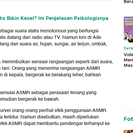
Ber
o Bikin Kesel? Ini Penjelasan Psikologisnya
ebagai suara statis monotonous yang berfungsi
tis datang dari radio atau TV. Namun kini dr Ade
ang dari suara air, hujan, sungai, air terjun, ombak,
Deti
Vide
Mem
sa menimbulkan sensasi rangsangan seperti dari suara,
Mas
ng lain. Orang yang menerima rangsangan ASMR
i kepala, bergerak ke belakang leher, bahkan
sensasi ASMR sebagai perasaan tenang yang
kemudian bergerak ke bawah.
survei orang-orang perihal efek penggunaan ASMR.
 tertidur. Namun disebutkan, masih diperlukan
Fo
n efek ASMR dapat membantu pendengar terhanyut ke