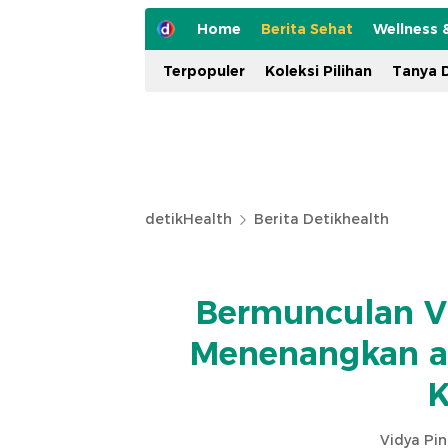
Home
Berita Sehat
Wellness 
Terpopuler
Koleksi Pilihan
Tanya D
detikHealth
Berita Detikhealth
Bermunculan Vi
Menenangkan at
K
Vidya Pi