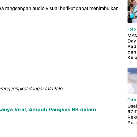
hwa rangsangan audio visual berikut dapat menimbulkan
Foto
MAM
Day
Pad
dan
Kel
rang jengkel dengar lato-lato
Foto
Usai
asanya Viral, Ampuh Pangkas BB dalam
97 
Reko
Pes