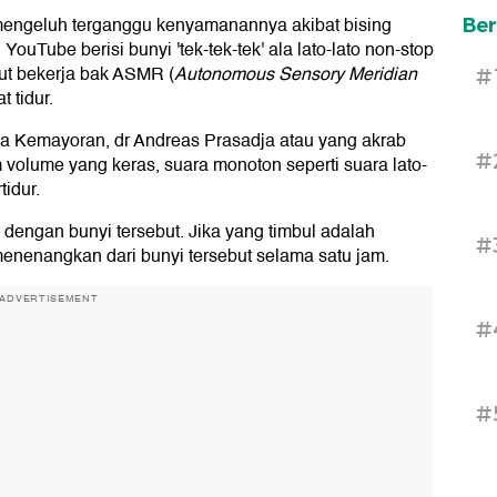
mengeluh terganggu kenyamanannya akibat bising
Ber
YouTube berisi bunyi 'tek-tek-tek' ala lato-lato non-stop
but bekerja bak ASMR (
Autonomous Sensory Meridian
#
 tidur.
tra Kemayoran, dr Andreas Prasadja atau yang akrab
#
m volume yang keras, suara monoton seperti suara lato-
idur.
 dengan bunyi tersebut. Jika yang timbul adalah
#
menenangkan dari bunyi tersebut selama satu jam.
ADVERTISEMENT
#
#