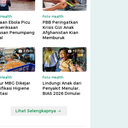
 Health
Foto Health
aan Ebola Picu
PBB Peringatkan
eriksaan
Krisis Gizi Anak
usan Penumpang
Afghanistan Kian
al
Memburuk
3 Foto
10 Foto
 Health
Foto Health
ur MBG Dikejar
Lindungi Anak dari
ifikasi Higiene
Penyakit Menular,
tasi
BIAS 2026 Dimulai
Lihat Selengkapnya