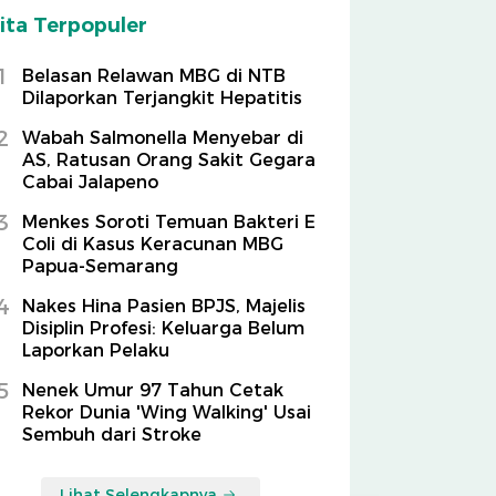
ita Terpopuler
1
Belasan Relawan MBG di NTB
Dilaporkan Terjangkit Hepatitis
2
Wabah Salmonella Menyebar di
AS, Ratusan Orang Sakit Gegara
Cabai Jalapeno
3
Menkes Soroti Temuan Bakteri E
Coli di Kasus Keracunan MBG
Papua-Semarang
4
Nakes Hina Pasien BPJS, Majelis
Disiplin Profesi: Keluarga Belum
Laporkan Pelaku
5
Nenek Umur 97 Tahun Cetak
Rekor Dunia 'Wing Walking' Usai
Sembuh dari Stroke
Lihat Selengkapnya