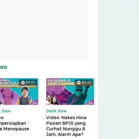
deo
24:01
21:17
k Sore
Detik Sore
o:
Video: Nakes Hina
persiapkan
Pasien BPJS yang
a Menopause
Curhat Nunggu 8
Jam, Alarm Apa?