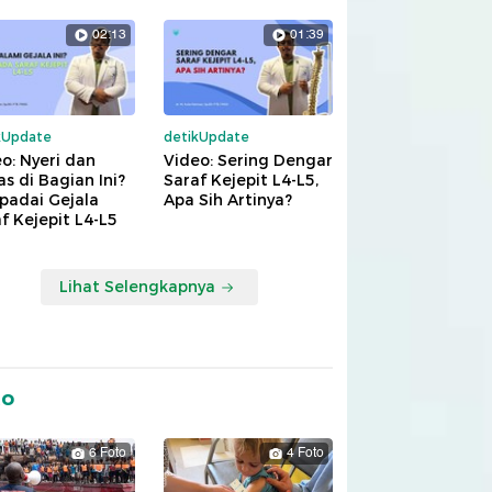
02:13
01:39
kUpdate
detikUpdate
o: Nyeri dan
Video: Sering Dengar
s di Bagian Ini?
Saraf Kejepit L4-L5,
padai Gejala
Apa Sih Artinya?
f Kejepit L4-L5
Lihat Selengkapnya
to
6 Foto
4 Foto