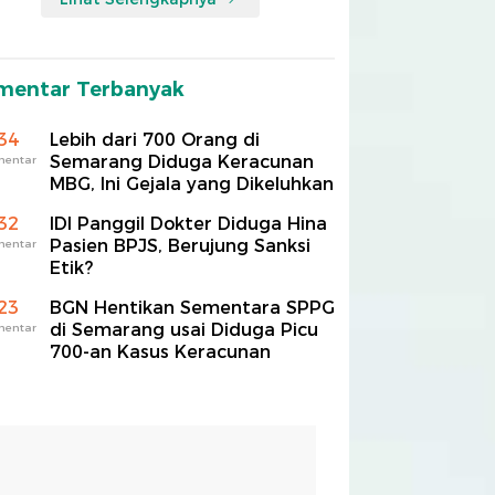
mentar Terbanyak
34
Lebih dari 700 Orang di
Semarang Diduga Keracunan
mentar
MBG, Ini Gejala yang Dikeluhkan
32
IDI Panggil Dokter Diduga Hina
Pasien BPJS, Berujung Sanksi
mentar
Etik?
23
BGN Hentikan Sementara SPPG
di Semarang usai Diduga Picu
mentar
700-an Kasus Keracunan