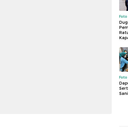
Foto
Dug
Pem
Rat
Kap
Foto
Dap
Sert
Sani