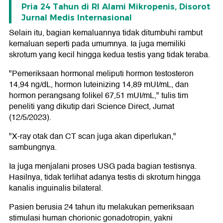
Pria 24 Tahun di RI Alami Mikropenis, Disorot
Jurnal Medis Internasional
Selain itu, bagian kemaluannya tidak ditumbuhi rambut
kemaluan seperti pada umumnya. Ia juga memiliki
skrotum yang kecil hingga kedua testis yang tidak teraba.
"Pemeriksaan hormonal meliputi hormon testosteron
14,94 ng/dL, hormon luteinizing 14,89 mUI/mL, dan
hormon perangsang folikel 67,51 mUI/mL," tulis tim
peneliti yang dikutip dari Science Direct, Jumat
(12/5/2023).
"X-ray otak dan CT scan juga akan diperlukan,"
sambungnya.
Ia juga menjalani proses USG pada bagian testisnya.
Hasilnya, tidak terlihat adanya testis di skrotum hingga
kanalis inguinalis bilateral.
Pasien berusia 24 tahun itu melakukan pemeriksaan
stimulasi human chorionic gonadotropin, yakni