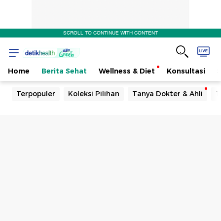
SCROLL TO CONTINUE WITH CONTENT
Home
Berita Sehat
Wellness & Diet
Konsultasi
Terpopuler
Koleksi Pilihan
Tanya Dokter & Ahli
T