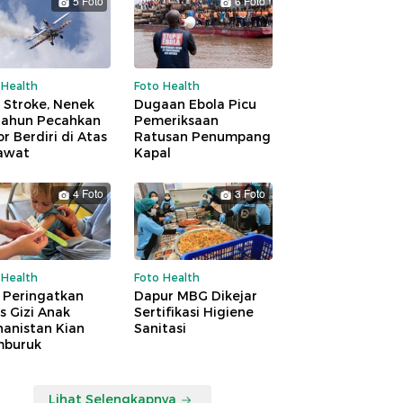
5 Foto
6 Foto
 Health
Foto Health
 Stroke, Nenek
Dugaan Ebola Picu
Tahun Pecahkan
Pemeriksaan
r Berdiri di Atas
Ratusan Penumpang
awat
Kapal
4 Foto
3 Foto
 Health
Foto Health
 Peringatkan
Dapur MBG Dikejar
is Gizi Anak
Sertifikasi Higiene
hanistan Kian
Sanitasi
buruk
Lihat Selengkapnya