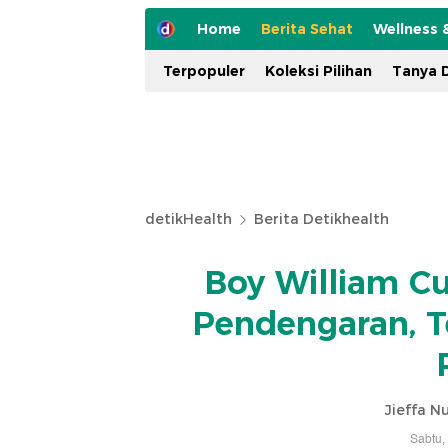
Home
Berita Sehat
Wellness 
Terpopuler
Koleksi Pilihan
Tanya D
detikHealth
Berita Detikhealth
Boy William C
Pendengaran, T
Jieffa N
Sabtu,