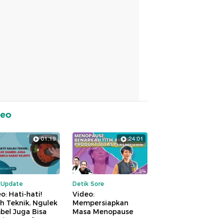
deo
01:19
24:01
kUpdate
Detik Sore
o: Hati-hati!
Video:
h Teknik, Ngulek
Mempersiapkan
bel Juga Bisa
Masa Menopause