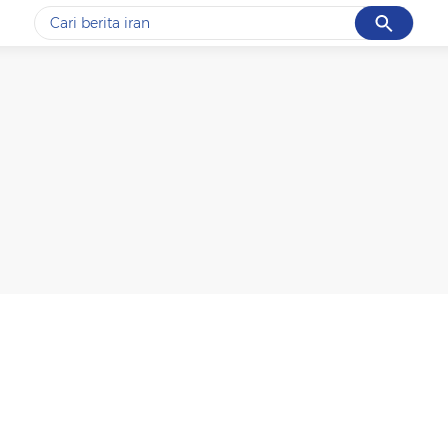
Cancel
Yang sedang ramai dicari
#1
data live draw sgp
#2
kebakaran
#3
prabowo
#4
iran
#5
gempa hari ini
Promoted
Terakhir yang dicari
Loading...