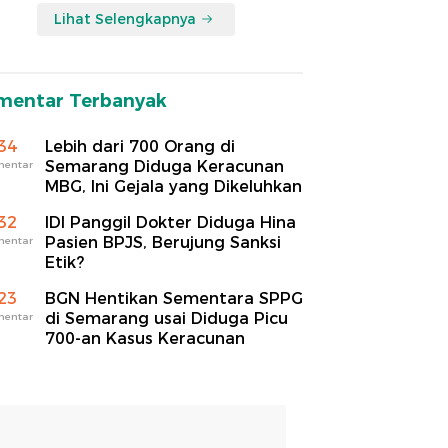
Lihat Selengkapnya
mentar Terbanyak
34
Lebih dari 700 Orang di
Semarang Diduga Keracunan
mentar
MBG, Ini Gejala yang Dikeluhkan
32
IDI Panggil Dokter Diduga Hina
Pasien BPJS, Berujung Sanksi
mentar
Etik?
23
BGN Hentikan Sementara SPPG
di Semarang usai Diduga Picu
mentar
700-an Kasus Keracunan