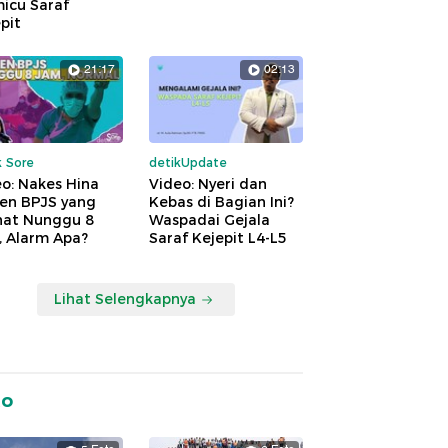
icu Saraf
pit
21:17
02:13
k Sore
detikUpdate
o: Nakes Hina
Video: Nyeri dan
ien BPJS yang
Kebas di Bagian Ini?
hat Nunggu 8
Waspadai Gejala
, Alarm Apa?
Saraf Kejepit L4-L5
Lihat Selengkapnya
to