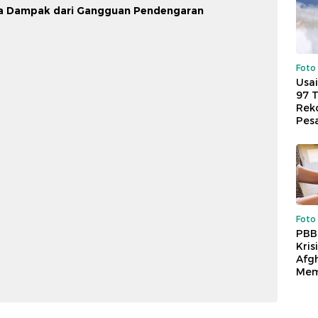
a Dampak dari Gangguan Pendengaran
Foto
Usai
97 
Reko
Pes
Foto
PBB
Kris
Afg
Mem