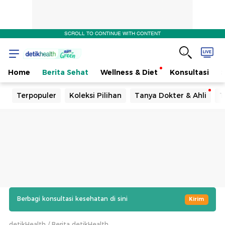
SCROLL TO CONTINUE WITH CONTENT
Home
Berita Sehat
Wellness & Diet
Konsultasi
Terpopuler
Koleksi Pilihan
Tanya Dokter & Ahli
T
Berbagi konsultasi kesehatan di sini
Kirim
detikHealth
Berita detikHealth