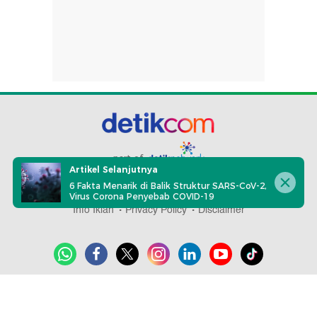
part of
Artikel Selanjutnya
6 Fakta Menarik di Balik Struktur SARS-CoV-2,
Redaksi
Pedoman Media Siber
Karir
Kotak Pos
Virus Corona Penyebab COVID-19
Info Iklan
Privacy Policy
Disclaimer
Download aplikasi detikcom