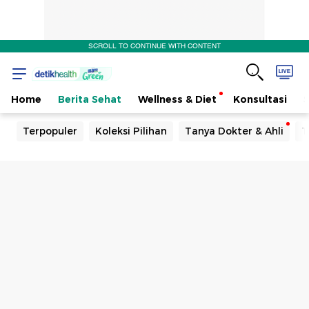
SCROLL TO CONTINUE WITH CONTENT
Home
Berita Sehat
Wellness & Diet
Konsultasi
Terpopuler
Koleksi Pilihan
Tanya Dokter & Ahli
T