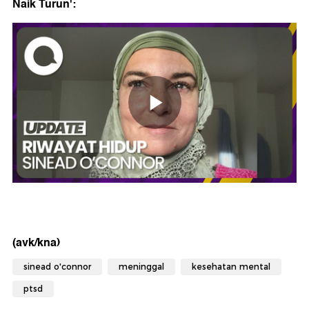
Naik Turun':
(avk/kna)
sinead o'connor
meninggal
kesehatan mental
ptsd