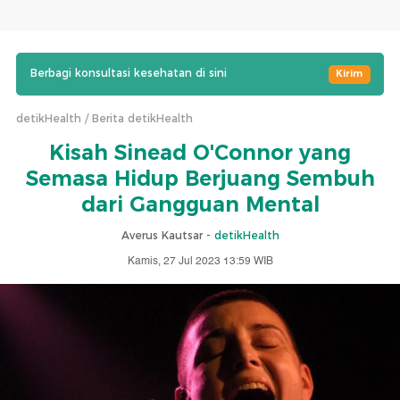
Berbagi konsultasi kesehatan di sini
Kirim
detikHealth
Berita detikHealth
Kisah Sinead O'Connor yang
Semasa Hidup Berjuang Sembuh
dari Gangguan Mental
Averus Kautsar -
detikHealth
Kamis, 27 Jul 2023 13:59 WIB