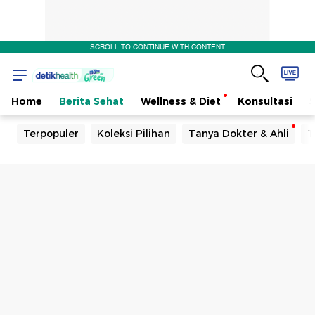
SCROLL TO CONTINUE WITH CONTENT
Home
Berita Sehat
Wellness & Diet
Konsultasi
Terpopuler
Koleksi Pilihan
Tanya Dokter & Ahli
T