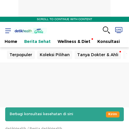
SCROLL TO CONTINUE WITH CONTENT
Home
Berita Sehat
Wellness & Diet
Konsultasi
Terpopuler
Koleksi Pilihan
Tanya Dokter & Ahli
T
Berbagi konsultasi kesehatan di sini
Kirim
detikHealth
Berita detikHealth