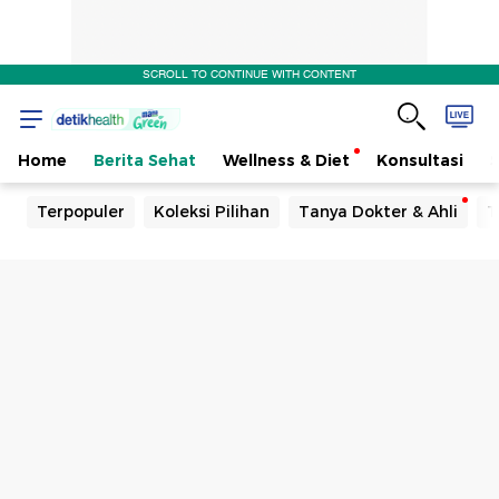
SCROLL TO CONTINUE WITH CONTENT
Home
Berita Sehat
Wellness & Diet
Konsultasi
Terpopuler
Koleksi Pilihan
Tanya Dokter & Ahli
T