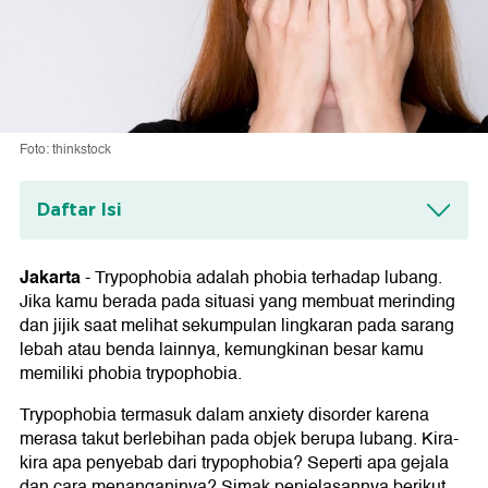
Foto: thinkstock
Daftar Isi
Apa Itu Trypophobia?
Jakarta
-
Trypophobia adalah phobia terhadap lubang.
Pemicu Trypophobia
Jika kamu berada pada situasi yang membuat merinding
dan jijik saat melihat sekumpulan lingkaran pada sarang
Penyebab Trypophobia
lebah atau benda lainnya, kemungkinan besar kamu
Gejala Trypophobia
memiliki phobia trypophobia.
Cara Menangani Trypophobia
Trypophobia termasuk dalam anxiety disorder karena
merasa takut berlebihan pada objek berupa lubang. Kira-
kira apa penyebab dari trypophobia? Seperti apa gejala
dan cara menanganinya? Simak penjelasannya berikut