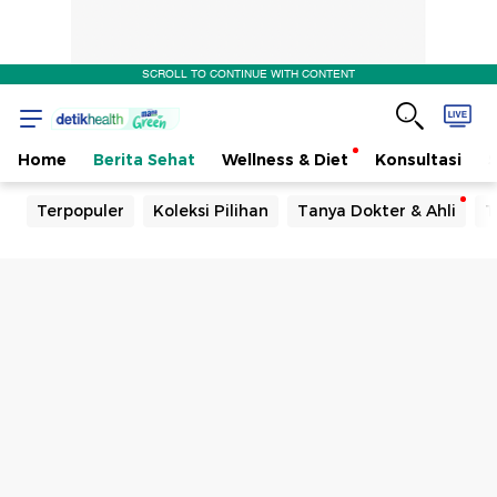
SCROLL TO CONTINUE WITH CONTENT
Home
Berita Sehat
Wellness & Diet
Konsultasi
Terpopuler
Koleksi Pilihan
Tanya Dokter & Ahli
T