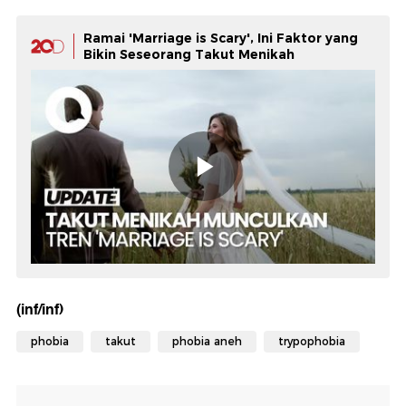
Ramai 'Marriage is Scary', Ini Faktor yang
Bikin Seseorang Takut Menikah
(inf/inf)
phobia
takut
phobia aneh
trypophobia