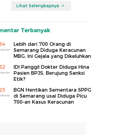
Lihat Selengkapnya
mentar Terbanyak
34
Lebih dari 700 Orang di
Semarang Diduga Keracunan
mentar
MBG, Ini Gejala yang Dikeluhkan
32
IDI Panggil Dokter Diduga Hina
Pasien BPJS, Berujung Sanksi
mentar
Etik?
23
BGN Hentikan Sementara SPPG
di Semarang usai Diduga Picu
mentar
700-an Kasus Keracunan