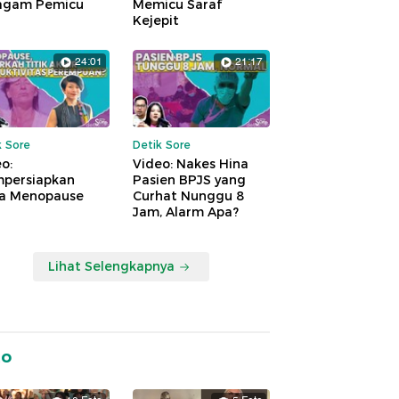
agam Pemicu
Memicu Saraf
Kejepit
24:01
21:17
k Sore
Detik Sore
o:
Video: Nakes Hina
persiapkan
Pasien BPJS yang
a Menopause
Curhat Nunggu 8
Jam, Alarm Apa?
Lihat Selengkapnya
to