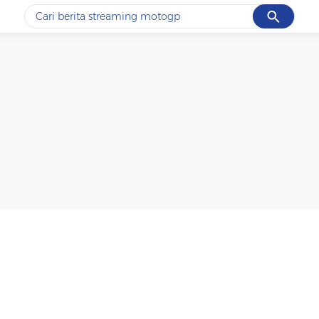
Cancel
Yang sedang ramai dicari
#1
ketik
#2
bromo
#3
streaming motogp
#4
prabowo
#5
data live draw sgp
Promoted
Terakhir yang dicari
Loading...