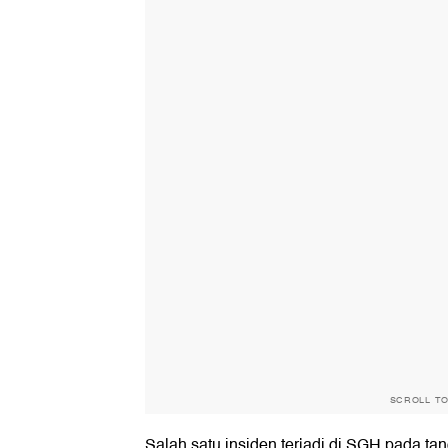
SCROLL T
Salah satu insiden terjadi di SGH pada tan