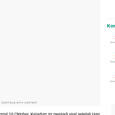
Ko
Ko
Ko
Ko
O CONTINUE WITH CONTENT
ggal 10 Oktober. Kejadian ini menjadi viral setelah Han