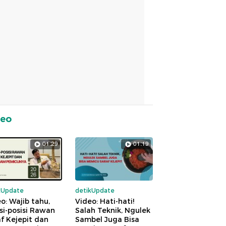
deo
01:29
01:19
kUpdate
detikUpdate
o: Wajib tahu,
Video: Hati-hati!
si-posisi Rawan
Salah Teknik, Ngulek
f Kejepit dan
Sambel Juga Bisa