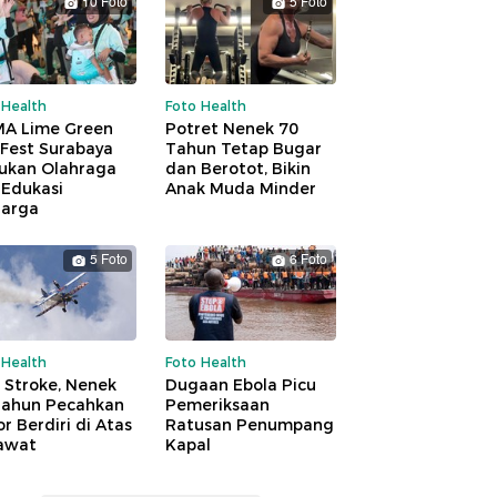
10 Foto
5 Foto
 Health
Foto Health
A Lime Green
Potret Nenek 70
 Fest Surabaya
Tahun Tetap Bugar
ukan Olahraga
dan Berotot, Bikin
 Edukasi
Anak Muda Minder
uarga
5 Foto
6 Foto
 Health
Foto Health
 Stroke, Nenek
Dugaan Ebola Picu
Tahun Pecahkan
Pemeriksaan
r Berdiri di Atas
Ratusan Penumpang
awat
Kapal