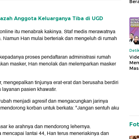
Ber
enazah Anggota Keluarganya Tiba di UGD
online itu menabrak kakinya. Staf medis merawatnya
a. Namun Han mulai berteriak dan mengeluh di rumah
Deti
 kepadanya proses pendaftaran administrasi rumah
Vide
Mem
akan masker, Han menolak dan melemparkan masker
Mas
 mengepalkan tinjunya erat-erat dan berusaha berdiri
 layanan pasien khawatir.
berubah menjadi agresif dan mengacungkan jarinya
mendorong korban untuk berkata: "Jangan sentuh aku
Fo
kasar ke arahnya dan mendorong lehernya.
a mencapai lantai 44, Han terus meneriakinya dan