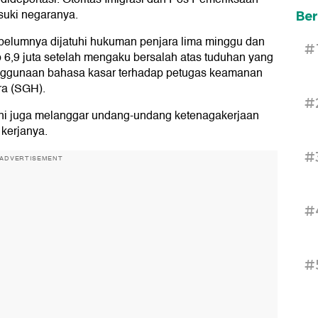
suki negaranya.
Ber
ebelumnya dijatuhi hukuman penjara lima minggu dan
#
p 6,9 juta setelah mengaku bersalah atas tuduhan yang
penggunaan bahasa kasar terhadap petugas keamanan
a (SGH).
#
ini juga melanggar undang-undang ketenagakerjaan
kerjanya.
#
ADVERTISEMENT
#
#