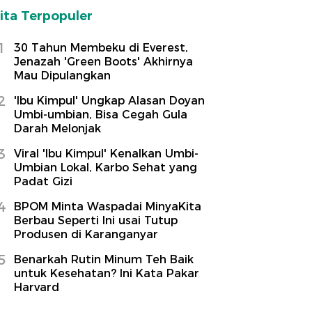
ita Terpopuler
1
30 Tahun Membeku di Everest,
Jenazah 'Green Boots' Akhirnya
Mau Dipulangkan
2
'Ibu Kimpul' Ungkap Alasan Doyan
Umbi-umbian, Bisa Cegah Gula
Darah Melonjak
3
Viral 'Ibu Kimpul' Kenalkan Umbi-
Umbian Lokal, Karbo Sehat yang
Padat Gizi
4
BPOM Minta Waspadai MinyaKita
Berbau Seperti Ini usai Tutup
Produsen di Karanganyar
5
Benarkah Rutin Minum Teh Baik
untuk Kesehatan? Ini Kata Pakar
Harvard