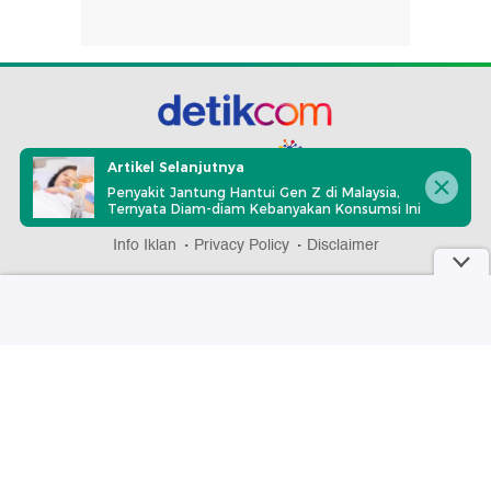
part of
Artikel Selanjutnya
Penyakit Jantung Hantui Gen Z di Malaysia,
Ternyata Diam-diam Kebanyakan Konsumsi Ini
Redaksi
Pedoman Media Siber
Karir
Kotak Pos
Info Iklan
Privacy Policy
Disclaimer
Download aplikasi detikcom
Copyright @ 2026 detikcom, All right reserved