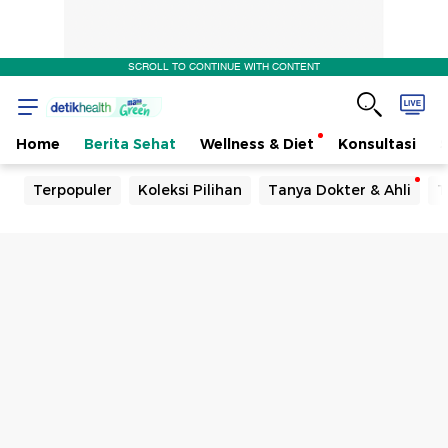
SCROLL TO CONTINUE WITH CONTENT
Home
Berita Sehat
Wellness & Diet
Konsultasi
Terpopuler
Koleksi Pilihan
Tanya Dokter & Ahli
T