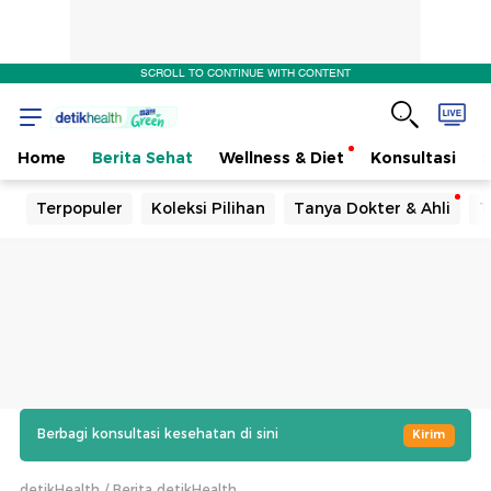
SCROLL TO CONTINUE WITH CONTENT
Home
Berita Sehat
Wellness & Diet
Konsultasi
Terpopuler
Koleksi Pilihan
Tanya Dokter & Ahli
T
Berbagi konsultasi kesehatan di sini
Kirim
detikHealth
Berita detikHealth