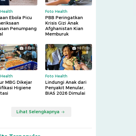
 Health
Foto Health
aan Ebola Picu
PBB Peringatkan
eriksaan
Krisis Gizi Anak
usan Penumpang
Afghanistan Kian
al
Memburuk
3 Foto
10 Foto
 Health
Foto Health
ur MBG Dikejar
Lindungi Anak dari
ifikasi Higiene
Penyakit Menular,
tasi
BIAS 2026 Dimulai
Lihat Selengkapnya