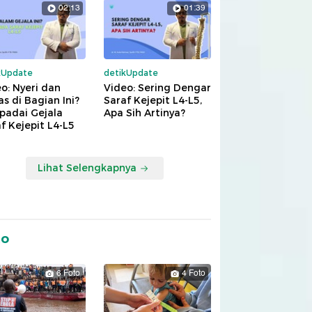
02:13
01:39
kUpdate
detikUpdate
o: Nyeri dan
Video: Sering Dengar
s di Bagian Ini?
Saraf Kejepit L4-L5,
padai Gejala
Apa Sih Artinya?
f Kejepit L4-L5
Lihat Selengkapnya
to
6 Foto
4 Foto