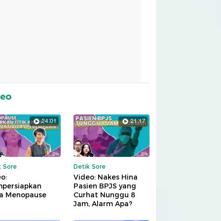
deo
24:01
21:17
k Sore
Detik Sore
o:
Video: Nakes Hina
persiapkan
Pasien BPJS yang
a Menopause
Curhat Nunggu 8
Jam, Alarm Apa?