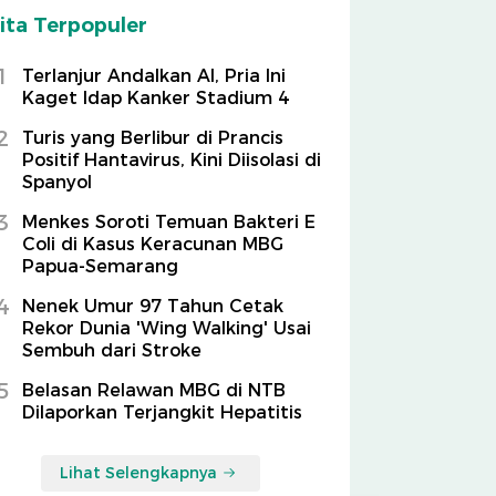
ita Terpopuler
1
Terlanjur Andalkan AI, Pria Ini
Kaget Idap Kanker Stadium 4
2
Turis yang Berlibur di Prancis
Positif Hantavirus, Kini Diisolasi di
Spanyol
3
Menkes Soroti Temuan Bakteri E
Coli di Kasus Keracunan MBG
Papua-Semarang
4
Nenek Umur 97 Tahun Cetak
Rekor Dunia 'Wing Walking' Usai
Sembuh dari Stroke
5
Belasan Relawan MBG di NTB
Dilaporkan Terjangkit Hepatitis
Lihat Selengkapnya