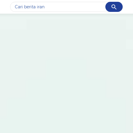
Cancel
Yang sedang ramai dicari
#1
data live draw sgp
#2
piala presiden 2026
#3
prabowo
#4
iran
#5
gempa hari ini
Promoted
Terakhir yang dicari
Loading...