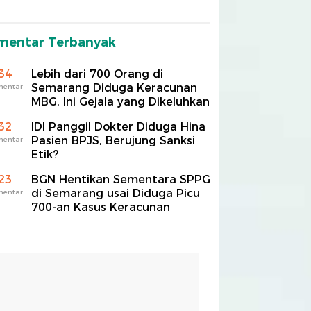
mentar Terbanyak
34
Lebih dari 700 Orang di
Semarang Diduga Keracunan
mentar
MBG, Ini Gejala yang Dikeluhkan
32
IDI Panggil Dokter Diduga Hina
Pasien BPJS, Berujung Sanksi
mentar
Etik?
23
BGN Hentikan Sementara SPPG
di Semarang usai Diduga Picu
mentar
700-an Kasus Keracunan