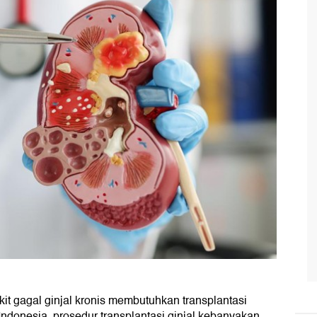
t gagal ginjal kronis membutuhkan transplantasi
Indonesia, prosedur transplantasi ginjal kebanyakan