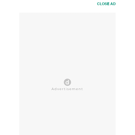
Fokus
CLOSE AD
-
Caleg
Jual
Ginjal