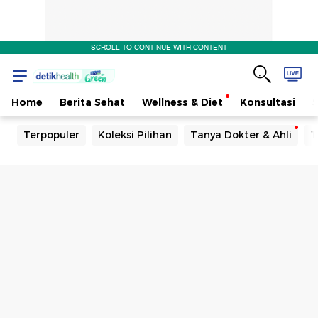
SCROLL TO CONTINUE WITH CONTENT
Home
Berita Sehat
Wellness & Diet
Konsultasi
Terpopuler
Koleksi Pilihan
Tanya Dokter & Ahli
T