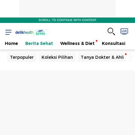
SCROLL TO CONTINUE WITH CONTENT
Home
Berita Sehat
Wellness & Diet
Konsultasi
Terpopuler
Koleksi Pilihan
Tanya Dokter & Ahli
T