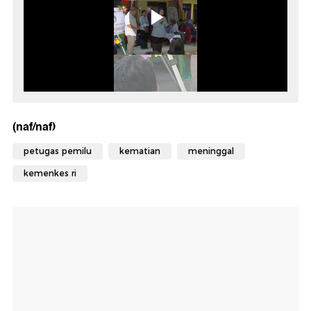
(naf/naf)
petugas pemilu
kematian
meninggal
kemenkes ri