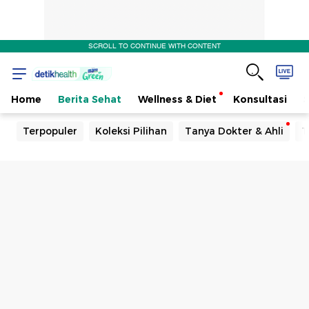
SCROLL TO CONTINUE WITH CONTENT
Home
Berita Sehat
Wellness & Diet
Konsultasi
Terpopuler
Koleksi Pilihan
Tanya Dokter & Ahli
T