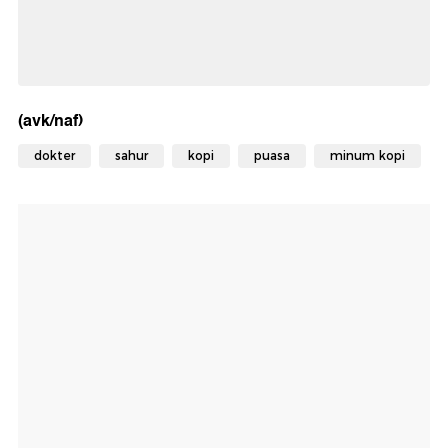
(avk/naf)
dokter
sahur
kopi
puasa
minum kopi