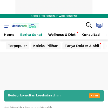
SCROLL TO CONTINUE WITH CONTENT
Home
Berita Sehat
Wellness & Diet
Konsultasi
Terpopuler
Koleksi Pilihan
Tanya Dokter & Ahli
T
Berbagi konsultasi kesehatan di sini
Kirim
detikHealth
Berita detikHealth