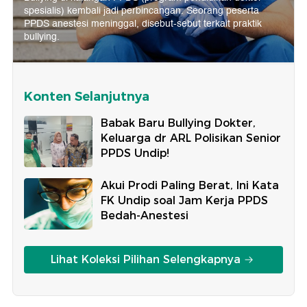
spesialis) kembali jadi perbincangan. Seorang peserta
PPDS anestesi meninggal, disebut-sebut terkait praktik
bullying.
Konten Selanjutnya
Babak Baru Bullying Dokter,
Keluarga dr ARL Polisikan Senior
PPDS Undip!
Akui Prodi Paling Berat, Ini Kata
FK Undip soal Jam Kerja PPDS
Bedah-Anestesi
Lihat Koleksi Pilihan Selengkapnya