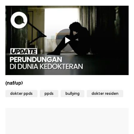
(naf/up)
dokter ppds
ppds
bullying
dokter residen