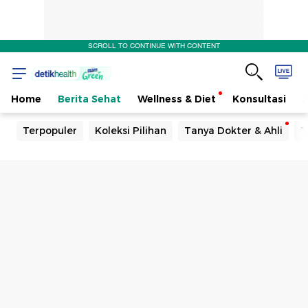
SCROLL TO CONTINUE WITH CONTENT
Home
Berita Sehat
Wellness & Diet
Konsultasi
Terpopuler
Koleksi Pilihan
Tanya Dokter & Ahli
T