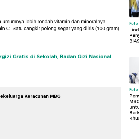
 umumnya lebih rendah vitamin dan mineralnya.
Foto
 C. Satu cangkir polong segar yang diiris (100 gram)
Lind
Peny
BIA
izi Gratis di Sekolah, Badan Gizi Nasional
Foto
Pen
Sekeluarga Keracunan MBG
MBG
unt
Ber
Khu