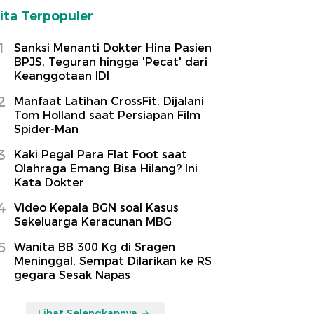
ita Terpopuler
1
Sanksi Menanti Dokter Hina Pasien
BPJS, Teguran hingga 'Pecat' dari
Keanggotaan IDI
2
Manfaat Latihan CrossFit, Dijalani
Tom Holland saat Persiapan Film
Spider-Man
3
Kaki Pegal Para Flat Foot saat
Olahraga Emang Bisa Hilang? Ini
Kata Dokter
4
Video Kepala BGN soal Kasus
Sekeluarga Keracunan MBG
5
Wanita BB 300 Kg di Sragen
Meninggal, Sempat Dilarikan ke RS
gegara Sesak Napas
Lihat Selengkapnya