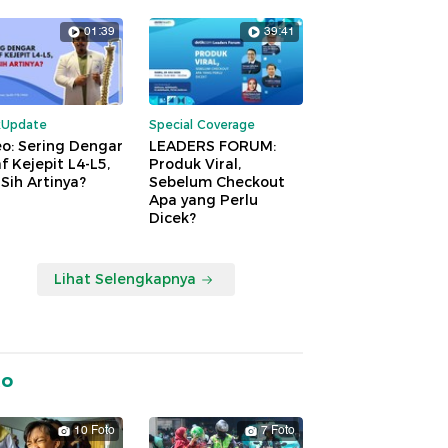
01:39
39:41
kUpdate
Special Coverage
o: Sering Dengar
LEADERS FORUM:
f Kejepit L4-L5,
Produk Viral,
Sih Artinya?
Sebelum Checkout
Apa yang Perlu
Dicek?
Lihat Selengkapnya
to
10 Foto
7 Foto