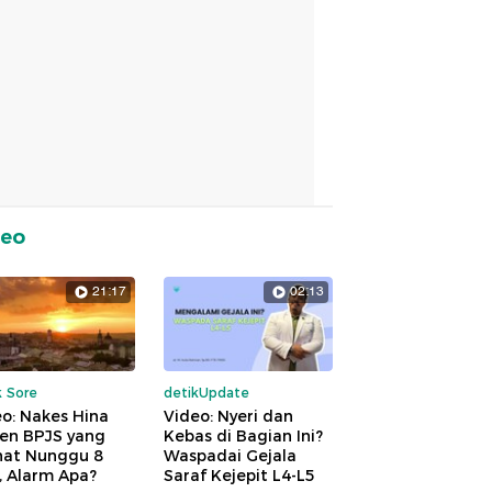
deo
21:17
02:13
k Sore
detikUpdate
o: Nakes Hina
Video: Nyeri dan
ien BPJS yang
Kebas di Bagian Ini?
hat Nunggu 8
Waspadai Gejala
, Alarm Apa?
Saraf Kejepit L4-L5