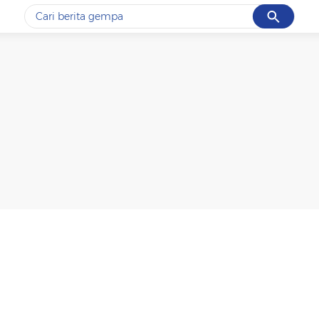
Cancel
Yang sedang ramai dicari
#1
gempa hari ini
#2
demo
#3
gempa
#4
iran
#5
prabowo
Promoted
Terakhir yang dicari
Loading...