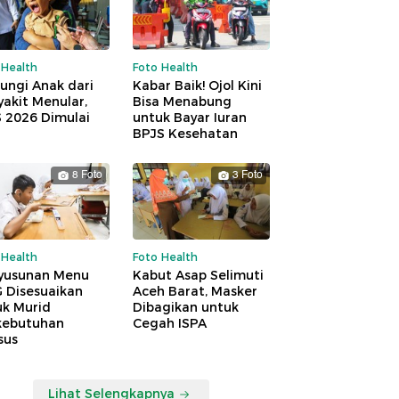
 Health
Foto Health
ungi Anak dari
Kabar Baik! Ojol Kini
akit Menular,
Bisa Menabung
S 2026 Dimulai
untuk Bayar Iuran
BPJS Kesehatan
8 Foto
3 Foto
 Health
Foto Health
yusunan Menu
Kabut Asap Selimuti
 Disesuaikan
Aceh Barat, Masker
uk Murid
Dibagikan untuk
kebutuhan
Cegah ISPA
sus
Lihat Selengkapnya