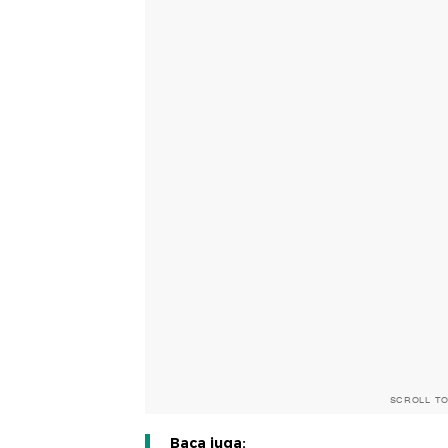
SCROLL T
Baca juga: