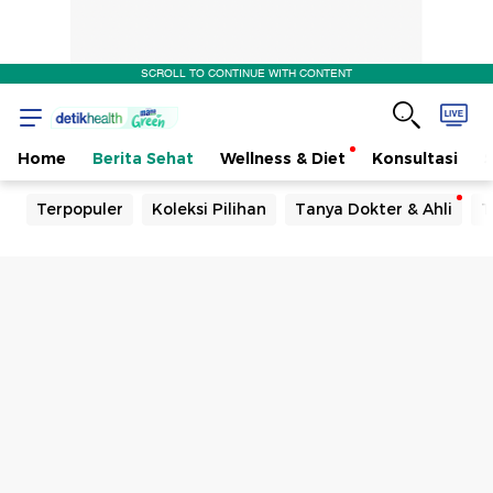
SCROLL TO CONTINUE WITH CONTENT
Home
Berita Sehat
Wellness & Diet
Konsultasi
Terpopuler
Koleksi Pilihan
Tanya Dokter & Ahli
T