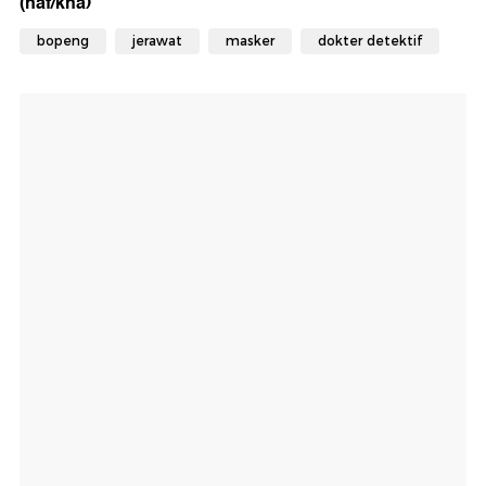
(naf/kna)
bopeng
jerawat
masker
dokter detektif