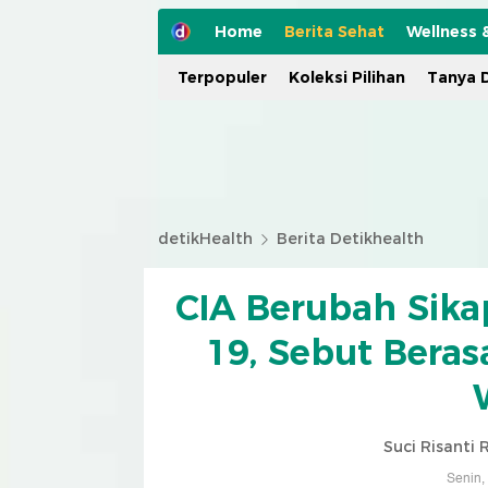
Home
Berita Sehat
Wellness 
Terpopuler
Koleksi Pilihan
Tanya D
detikHealth
Berita Detikhealth
CIA Berubah Sika
19, Sebut Beras
Suci Risanti
Senin,