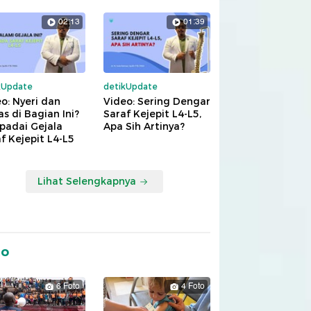
02:13
01:39
kUpdate
detikUpdate
o: Nyeri dan
Video: Sering Dengar
s di Bagian Ini?
Saraf Kejepit L4-L5,
padai Gejala
Apa Sih Artinya?
f Kejepit L4-L5
Lihat Selengkapnya
to
6 Foto
4 Foto