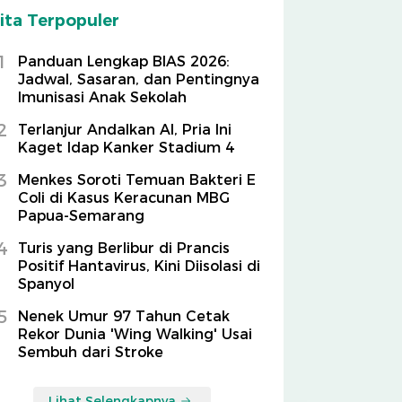
ita Terpopuler
1
Panduan Lengkap BIAS 2026:
Jadwal, Sasaran, dan Pentingnya
Imunisasi Anak Sekolah
2
Terlanjur Andalkan AI, Pria Ini
Kaget Idap Kanker Stadium 4
3
Menkes Soroti Temuan Bakteri E
Coli di Kasus Keracunan MBG
Papua-Semarang
4
Turis yang Berlibur di Prancis
Positif Hantavirus, Kini Diisolasi di
Spanyol
5
Nenek Umur 97 Tahun Cetak
Rekor Dunia 'Wing Walking' Usai
Sembuh dari Stroke
Lihat Selengkapnya