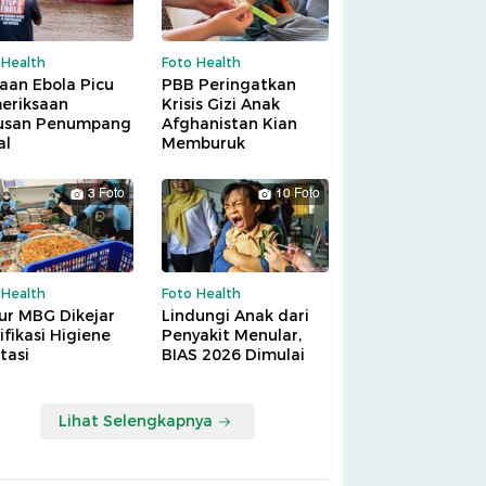
 Health
Foto Health
aan Ebola Picu
PBB Peringatkan
eriksaan
Krisis Gizi Anak
usan Penumpang
Afghanistan Kian
al
Memburuk
3 Foto
10 Foto
 Health
Foto Health
ur MBG Dikejar
Lindungi Anak dari
ifikasi Higiene
Penyakit Menular,
tasi
BIAS 2026 Dimulai
Lihat Selengkapnya