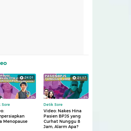
deo
24:01
21:17
k Sore
Detik Sore
o:
Video: Nakes Hina
persiapkan
Pasien BPJS yang
a Menopause
Curhat Nunggu 8
Jam, Alarm Apa?