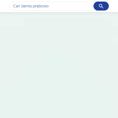
Cancel
Yang sedang ramai dicari
#1
data live draw sgp
#2
iran
#3
senjata
#4
prabowo
#5
gempa hari ini
Promoted
Terakhir yang dicari
Loading...