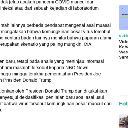
idak jelas apakah pandemi COVID muncul dari
feksi atau dari sebuah kejadian di laboratorium
intah lainnya berbeda pendapat mengenai asal muasal
i mengatakan bahwa kemungkinan besar virus tersebut
deti
 sementara badan lainnya menilai bahwa paparan alami
Vide
merupakan skenario yang paling mungkin. CIA
Keba
Was
Sara
jen baru, tetapi pada analis yang meninjau informasi
mahami masalah tersebut kepada NBC News.
inggu-minggu terakhir pemerintahan Presiden Joe
an Presiden Donald Trump.
icalonkan oleh Presiden Donald Trump dan dikukuhkan
nyetujui deklasifikasi penilaian baru soal asal usul
at bahwa virus tersebut kemungkinan besar muncul dari
Fo
a.