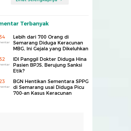
mentar Terbanyak
34
Lebih dari 700 Orang di
Semarang Diduga Keracunan
mentar
MBG, Ini Gejala yang Dikeluhkan
32
IDI Panggil Dokter Diduga Hina
Pasien BPJS, Berujung Sanksi
mentar
Etik?
23
BGN Hentikan Sementara SPPG
di Semarang usai Diduga Picu
mentar
700-an Kasus Keracunan