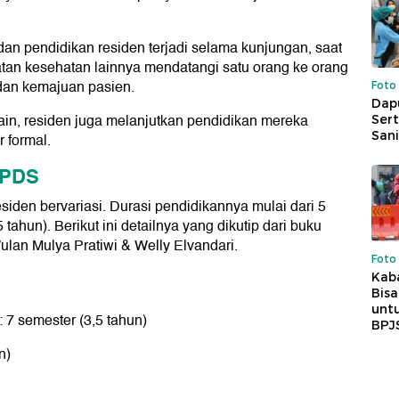
dan pendidikan residen terjadi selama kunjungan, saat
tan kesehatan lainnya mendatangi satu orang ke orang
 dan kemajuan pasien.
Foto
Dap
ain, residen juga melanjutkan pendidikan mereka
Sert
Sani
 formal.
PPDS
siden bervariasi. Durasi pendidikannya mulai dari 5
tahun). Berikut ini detailnya yang dikutip dari buku
ulan Mulya Pratiwi & Welly Elvandari.
Foto
Kaba
Bis
untu
 7 semester (3,5 tahun)
BPJ
n)