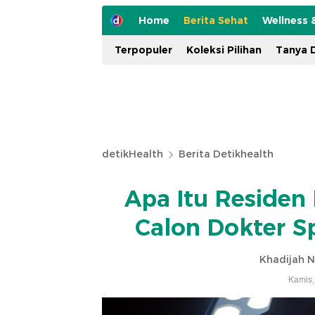
Home
Berita Sehat
Wellness 
Terpopuler
Koleksi Pilihan
Tanya D
detikHealth
Berita Detikhealth
Apa Itu Residen
Calon Dokter S
Khadijah N
Kamis,