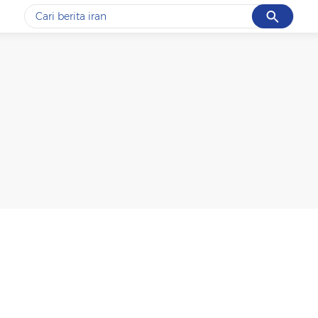
Cancel
Yang sedang ramai dicari
#1
gempa hari ini
#2
gempa
#3
iran
#4
demo
#5
prabowo
Promoted
Terakhir yang dicari
Loading...