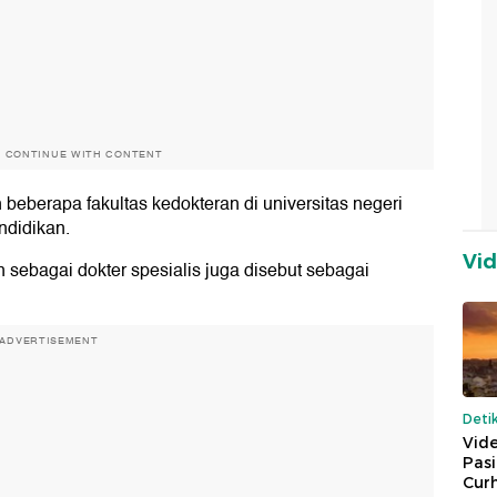
O CONTINUE WITH CONTENT
h beberapa fakultas kedokteran di universitas negeri
ndidikan.
Vi
sebagai dokter spesialis juga disebut sebagai
ADVERTISEMENT
Deti
Vide
Pas
Cur