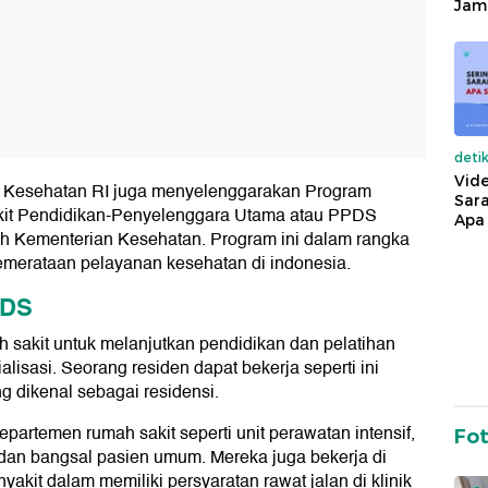
Jam
deti
Vide
an Kesehatan RI juga menyelenggarakan Program
Sara
akit Pendidikan-Penyelenggara Utama atau PPDS
Apa 
eh Kementerian Kesehatan. Program ini dalam rangka
pemerataan pelayanan kesehatan di indonesia.
PDS
h sakit untuk melanjutkan pendidikan dan pelatihan
lisasi. Seorang residen dapat bekerja seperti ini
g dikenal sebagai residensi.
epartemen rumah sakit seperti unit perawatan intensif,
Fo
 dan bangsal pasien umum. Mereka juga bekerja di
akit dalam memiliki persyaratan rawat jalan di klinik