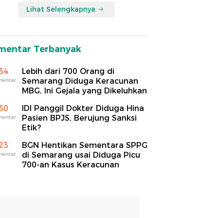
Lihat Selengkapnya
mentar Terbanyak
34
Lebih dari 700 Orang di
Semarang Diduga Keracunan
mentar
MBG, Ini Gejala yang Dikeluhkan
30
IDI Panggil Dokter Diduga Hina
Pasien BPJS, Berujung Sanksi
mentar
Etik?
23
BGN Hentikan Sementara SPPG
di Semarang usai Diduga Picu
mentar
700-an Kasus Keracunan