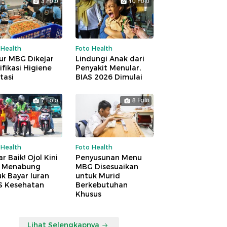
3 Foto
10 Foto
 Health
Foto Health
ur MBG Dikejar
Lindungi Anak dari
ifikasi Higiene
Penyakit Menular,
tasi
BIAS 2026 Dimulai
7 Foto
8 Foto
 Health
Foto Health
r Baik! Ojol Kini
Penyusunan Menu
a Menabung
MBG Disesuaikan
k Bayar Iuran
untuk Murid
S Kesehatan
Berkebutuhan
Khusus
Lihat Selengkapnya