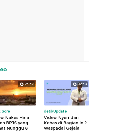
deo
21:17
02:13
k Sore
detikUpdate
o: Nakes Hina
Video: Nyeri dan
ien BPJS yang
Kebas di Bagian Ini?
hat Nunggu 8
Waspadai Gejala