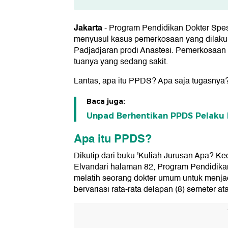
Apa itu PPDS?
Jakarta
-
Program Pendidikan Dokter Spes
Tugas dokter residen atau PPDS
menyusul kasus pemerkosaan yang dilakuk
Padjadjaran prodi Anastesi. Pemerkosaan 
Masa Kerja Dokter Residen PPDS
tuanya yang sedang sakit.
Lantas, apa itu PPDS? Apa saja tugasnya?
Baca juga:
Unpad Berhentikan PPDS Pelaku 
Apa itu PPDS?
Dikutip dari buku 'Kuliah Jurusan Apa? Ke
Elvandari halaman 82, Program Pendidika
melatih seorang dokter umum untuk menjadi
bervariasi rata-rata delapan (8) semeter a