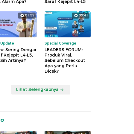
, Alarm Apa?
Saraf Kejepit L4-L5
01:39
39:41
kUpdate
Special Coverage
o: Sering Dengar
LEADERS FORUM:
f Kejepit L4-L5,
Produk Viral,
Sih Artinya?
Sebelum Checkout
Apa yang Perlu
Dicek?
Lihat Selengkapnya
to