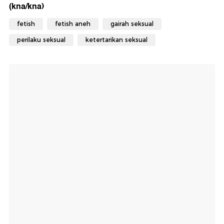
(kna/kna)
fetish
fetish aneh
gairah seksual
perilaku seksual
ketertarikan seksual