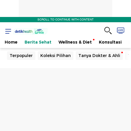
SCROLL TO CONTINUE WITH CONTENT
Home
Berita Sehat
Wellness & Diet
Konsultasi
Terpopuler
Koleksi Pilihan
Tanya Dokter & Ahli
T