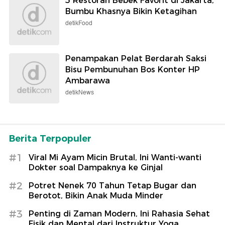
5 Restoran Bebek Favorit di Jakarta,
Bumbu Khasnya Bikin Ketagihan
detikFood
Penampakan Pelat Berdarah Saksi
Bisu Pembunuhan Bos Konter HP
Ambarawa
detikNews
Berita Terpopuler
#1
Viral Mi Ayam Micin Brutal, Ini Wanti-wanti
Dokter soal Dampaknya ke Ginjal
#2
Potret Nenek 70 Tahun Tetap Bugar dan
Berotot, Bikin Anak Muda Minder
#3
Penting di Zaman Modern, Ini Rahasia Sehat
Fisik dan Mental dari Instruktur Yoga