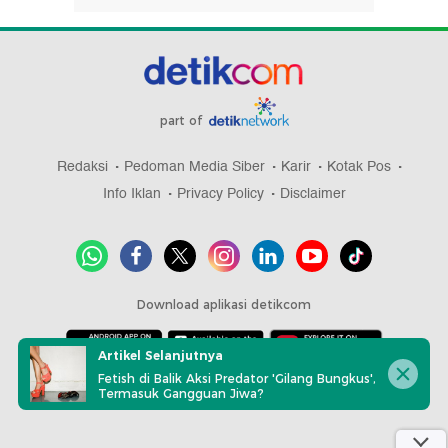
part of
Redaksi
Pedoman Media Siber
Karir
Kotak Pos
Info Iklan
Privacy Policy
Disclaimer
Download aplikasi detikcom
Artikel Selanjutnya
Fetish di Balik Aksi Predator 'Gilang Bungkus',
Copyright @ 2026 detikcom, All right reserved
Termasuk Gangguan Jiwa?