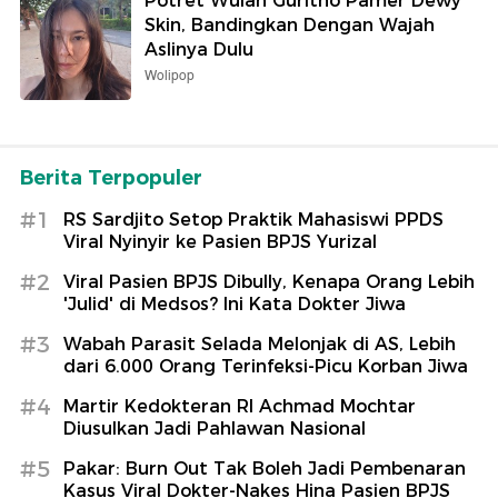
Potret Wulan Guritno Pamer Dewy
Skin, Bandingkan Dengan Wajah
Aslinya Dulu
Wolipop
Berita Terpopuler
#1
RS Sardjito Setop Praktik Mahasiswi PPDS
Viral Nyinyir ke Pasien BPJS Yurizal
#2
Viral Pasien BPJS Dibully, Kenapa Orang Lebih
'Julid' di Medsos? Ini Kata Dokter Jiwa
#3
Wabah Parasit Selada Melonjak di AS, Lebih
dari 6.000 Orang Terinfeksi-Picu Korban Jiwa
#4
Martir Kedokteran RI Achmad Mochtar
Diusulkan Jadi Pahlawan Nasional
#5
Pakar: Burn Out Tak Boleh Jadi Pembenaran
Kasus Viral Dokter-Nakes Hina Pasien BPJS