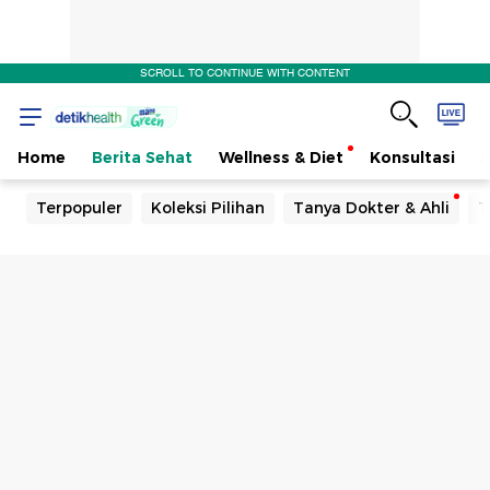
SCROLL TO CONTINUE WITH CONTENT
Home
Berita Sehat
Wellness & Diet
Konsultasi
Terpopuler
Koleksi Pilihan
Tanya Dokter & Ahli
T