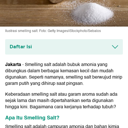
Ilustrasi smelling salt. Foto: Getty Images/iStockphoto/Sebalos
Daftar Isi
Apa Itu Smelling Salt?
Jakarta
-
Smelling salt adalah bubuk amonia yang
Bagaimana Cara Kerja Smelling Salt
dibungkus dalam berbagai kemasan kecil dan mudah
Terhadap Tubuh?
digunakan. Seperti namanya, smelling salt berwujud mirip
garam putih yang dihirup saat pingsan.
Efek Samping Penggunaan Smelling Salt
1. Iritasi
Keberadaan smelling salt atau garam aroma sudah ada
2. Luka Bakar
sejak lama dan masih dipertahankan serta digunakan
hingga kini. Bagaimana cara kerjanya terhadap tubuh?
Apa Itu Smelling Salt?
Smelling salt adalah campuran amonia dan bahan kimia