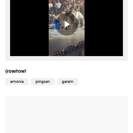
(row/row)
amonia
pingsan
garam