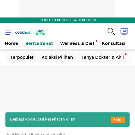
SCROLL TO CONTINUE WITH CONTENT
Home
Berita Sehat
Wellness & Diet
Konsultasi
Terpopuler
Koleksi Pilihan
Tanya Dokter & Ahli
T
Berbagi konsultasi kesehatan di sini
Kirim
detikHealth
Berita detikHealth