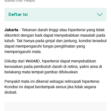
Ilustrasi (Foto: Freepik)
Daftar Isi
Tanda-tanda Tekanan Darah Tinggi di Mata
Jakarta
-
Tekanan darah tinggi atau hipertensi yang tidak
Dampak Serius Hipertensi pada Mata
dikontrol dengan baik dapat menyebabkan masalah pada
tubuh. Tak hanya pada ginjal dan jantung, kondisi tersebut
Cara Mencegah Terjadinya Masalah pada
dapat mempengaruhi fungsi penglihatan yang
Mata Akibat Hipertensi
mempengaruhi mata.
Dikutip dari WebMD, hipertensi dapat menyebabkan
kerusakan pada pembuluh darah di retina, yakni area di
belakang mata tempat gambar difokuskan.
Penyakit mata ini dikenal sebagai retinopati hipertensi.
Kondisi ini dapat berdampak serius jika tidak segera
diobati.