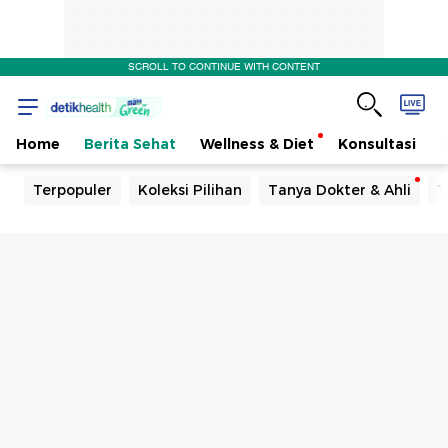
SCROLL TO CONTINUE WITH CONTENT
Home
Berita Sehat
Wellness & Diet
Konsultasi
Terpopuler
Koleksi Pilihan
Tanya Dokter & Ahli
T