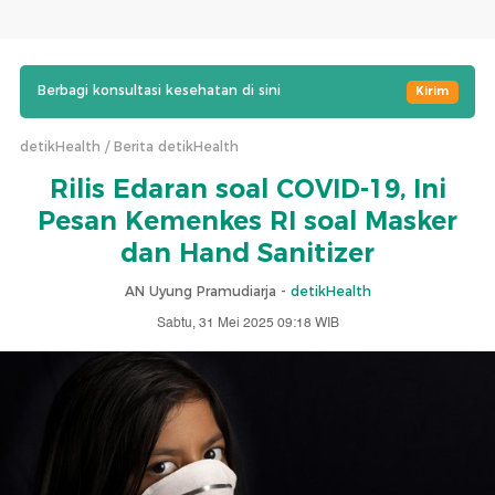
Berbagi konsultasi kesehatan di sini
Kirim
detikHealth
Berita detikHealth
Rilis Edaran soal COVID-19, Ini
Pesan Kemenkes RI soal Masker
dan Hand Sanitizer
AN Uyung Pramudiarja -
detikHealth
Sabtu, 31 Mei 2025 09:18 WIB