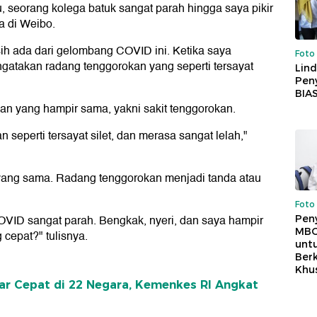
, seorang kolega batuk sangat parah hingga saya pikir
a di Weibo.
ih ada dari gelombang COVID ini. Ketika saya
Foto
ngatakan radang tenggorokan yang seperti tersayat
Lind
Peny
BIA
n yang hampir sama, yakni sakit tenggorokan.
seperti tersayat silet, dan merasa sangat lelah,"
yang sama. Radang tenggorokan menjadi tanda atau
Foto
OVID sangat parah. Bengkak, nyeri, dan saya hampir
Pen
MBG
 cepat?" tulisnya.
unt
Ber
Khu
r Cepat di 22 Negara, Kemenkes RI Angkat