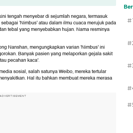
bat Varian 'Nimbus'
Ber
ini tengah menyebar di sejumlah negara, termasuk
#
t sebagai 'Nimbus' atau dalam ilmu cuaca merujuk pada
 dan tebal yang menyebabkan hujan. Nama resminya
#
hong Nanshan, mengungkapkan varian 'Nimbus' ini
ggorokan. Banyak pasien yang melaporkan gejala sakit
atau pecahan kaca'.
#
dia sosial, salah satunya Weibo, mereka tertular
enyakitkan. Hal itu bahkan membuat mereka merasa
#
ADVERTISEMENT
#