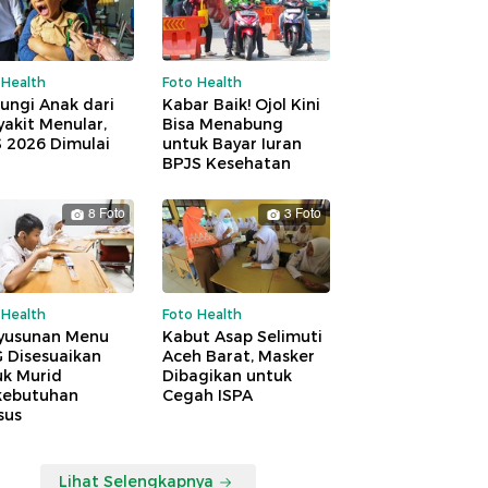
 Health
Foto Health
ungi Anak dari
Kabar Baik! Ojol Kini
akit Menular,
Bisa Menabung
S 2026 Dimulai
untuk Bayar Iuran
BPJS Kesehatan
8 Foto
3 Foto
 Health
Foto Health
yusunan Menu
Kabut Asap Selimuti
 Disesuaikan
Aceh Barat, Masker
uk Murid
Dibagikan untuk
kebutuhan
Cegah ISPA
sus
Lihat Selengkapnya