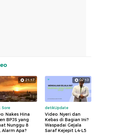
deo
21:17
02:13
k Sore
detikUpdate
o: Nakes Hina
Video: Nyeri dan
ien BPJS yang
Kebas di Bagian Ini?
hat Nunggu 8
Waspadai Gejala
, Alarm Apa?
Saraf Kejepit L4-L5