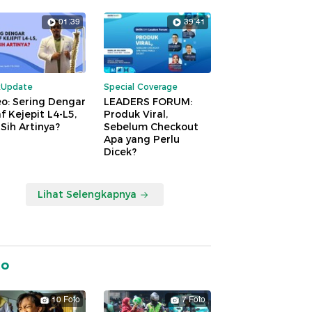
01:39
39:41
kUpdate
Special Coverage
o: Sering Dengar
LEADERS FORUM:
f Kejepit L4-L5,
Produk Viral,
Sih Artinya?
Sebelum Checkout
Apa yang Perlu
Dicek?
Lihat Selengkapnya
to
10 Foto
7 Foto