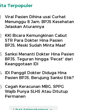
ita Terpopuler
1
Viral Pasien Dihina usai Curhat
Menunggu 8 Jam, BPJS Kesehatan
Jelaskan Aturannya
2
KKI Bicara Kemungkinan Cabut
STR Para Dokter Hina Pasien
BPJS, Meski Sudah Minta Maaf
3
Sanksi Menanti Dokter Hina Pasien
BPJS, Teguran hingga 'Pecat' dari
Keanggotaan IDI
4
IDI Panggil Dokter Diduga Hina
Pasien BPJS, Berujung Sanksi Etik?
5
Cegah Keracunan MBG, SPPG
Wajib Punya SLHS Atau Ditutup
Permanen
Lihat Selengkapnya