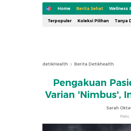
Home
Berita Sehat
Wellness 
Terpopuler
Koleksi Pilihan
Tanya D
detikHealth
Berita Detikhealth
Pengakuan Pasi
Varian 'Nimbus', I
Sarah Okta
Rabu, 