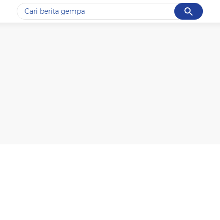
Cancel
Yang sedang ramai dicari
#1
gempa hari ini
#2
demo
#3
gempa
#4
iran
#5
prabowo
Promoted
Terakhir yang dicari
Loading...