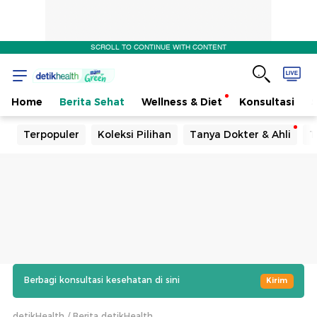
SCROLL TO CONTINUE WITH CONTENT
Home
Berita Sehat
Wellness & Diet
Konsultasi
Terpopuler
Koleksi Pilihan
Tanya Dokter & Ahli
T
Berbagi konsultasi kesehatan di sini
Kirim
detikHealth
Berita detikHealth