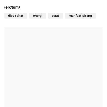
(elk/tgm)
diet sehat
energi
serat
manfaat pisang