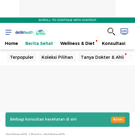
SCROLL TO CONTINUE WITH CONTENT
Home
Berita Sehat
Wellness & Diet
Konsultasi
Terpopuler
Koleksi Pilihan
Tanya Dokter & Ahli
T
Berbagi konsultasi kesehatan di sini
Kirim
detikHealth
Berita detikHealth