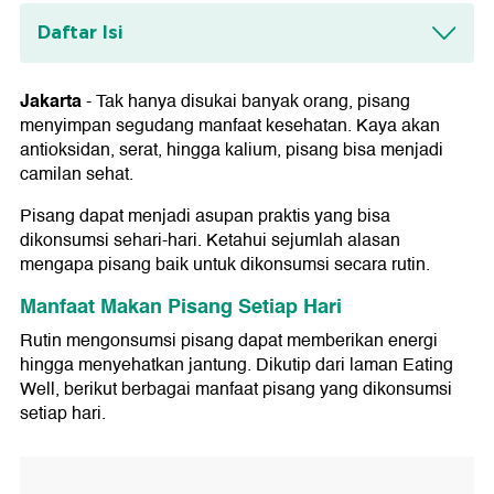
Daftar Isi
Manfaat Makan Pisang Setiap Hari
1. Meningkatkan Energi
Jakarta
-
Tak hanya disukai banyak orang, pisang
2. Menjaga Berat Badan yang Sehat
menyimpan segudang manfaat kesehatan. Kaya akan
3. Meningkatkan Kesehatan Jantung
antioksidan, serat, hingga kalium, pisang bisa menjadi
4. Mengurangi Risiko Penyakit Kronis
camilan sehat.
5. Meningkatkan Asupan Serat
Kandungan Nutrisi Pisang
Pisang dapat menjadi asupan praktis yang bisa
dikonsumsi sehari-hari. Ketahui sejumlah alasan
Adakah Aturan Berapa Pisang yang Harus
mengapa pisang baik untuk dikonsumsi secara rutin.
Dimakan Setiap Hari?
Manfaat Makan Pisang Setiap Hari
Rutin mengonsumsi pisang dapat memberikan energi
hingga menyehatkan jantung. Dikutip dari laman Eating
Well, berikut berbagai manfaat pisang yang dikonsumsi
setiap hari.