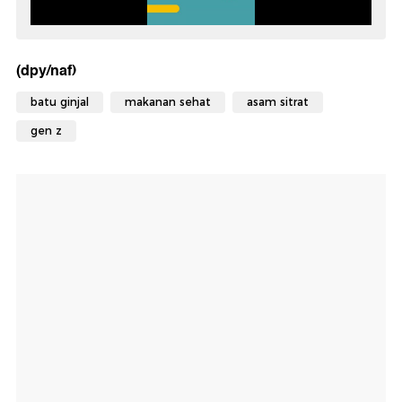
(dpy/naf)
batu ginjal
makanan sehat
asam sitrat
gen z