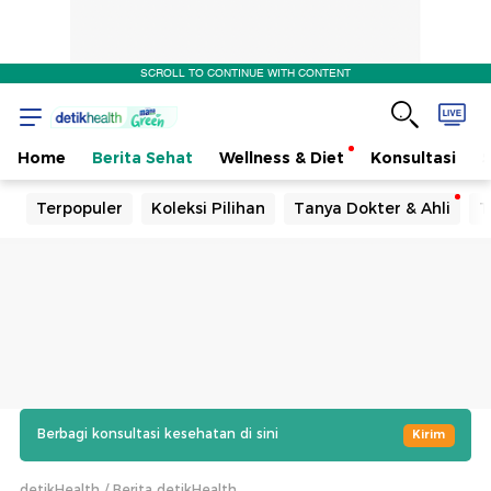
SCROLL TO CONTINUE WITH CONTENT
Home
Berita Sehat
Wellness & Diet
Konsultasi
Terpopuler
Koleksi Pilihan
Tanya Dokter & Ahli
T
Berbagi konsultasi kesehatan di sini
Kirim
detikHealth
Berita detikHealth