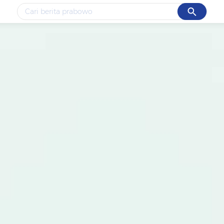
Cancel
Yang sedang ramai dicari
#1
data live draw sgp
#2
piala presiden 2026
#3
prabowo
#4
iran
#5
gempa hari ini
Promoted
Terakhir yang dicari
Loading...