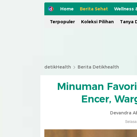
Home
Berita Sehat
Wellness 
Terpopuler
Koleksi Pilihan
Tanya D
detikHealth
Berita Detikhealth
Minuman Favorit
Encer, War
Devandra Ab
Selasa