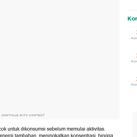
Ko
Ko
Ko
Ko
O CONTINUE WITH CONTENT
ok untuk dikonsumsi sebelum memulai aktivitas.
energi tambahan, meningkatkan konsentrasi, hingga