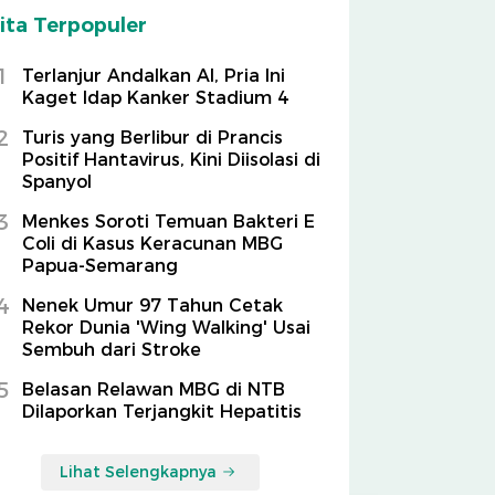
ita Terpopuler
1
Terlanjur Andalkan AI, Pria Ini
Kaget Idap Kanker Stadium 4
2
Turis yang Berlibur di Prancis
Positif Hantavirus, Kini Diisolasi di
Spanyol
3
Menkes Soroti Temuan Bakteri E
Coli di Kasus Keracunan MBG
Papua-Semarang
4
Nenek Umur 97 Tahun Cetak
Rekor Dunia 'Wing Walking' Usai
Sembuh dari Stroke
5
Belasan Relawan MBG di NTB
Dilaporkan Terjangkit Hepatitis
Lihat Selengkapnya