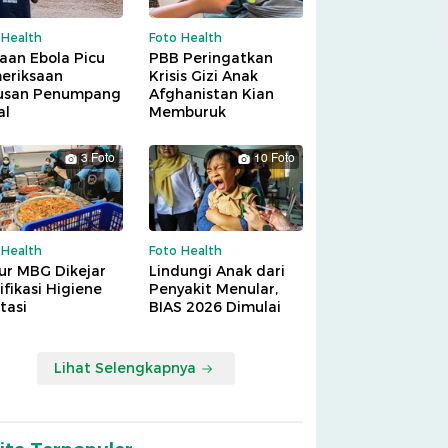
 Health
Foto Health
aan Ebola Picu
PBB Peringatkan
eriksaan
Krisis Gizi Anak
usan Penumpang
Afghanistan Kian
al
Memburuk
3 Foto
10 Foto
 Health
Foto Health
ur MBG Dikejar
Lindungi Anak dari
ifikasi Higiene
Penyakit Menular,
tasi
BIAS 2026 Dimulai
Lihat Selengkapnya