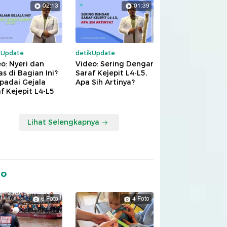
02:13
01:39
kUpdate
detikUpdate
o: Nyeri dan
Video: Sering Dengar
s di Bagian Ini?
Saraf Kejepit L4-L5,
padai Gejala
Apa Sih Artinya?
f Kejepit L4-L5
Lihat Selengkapnya
to
6 Foto
4 Foto