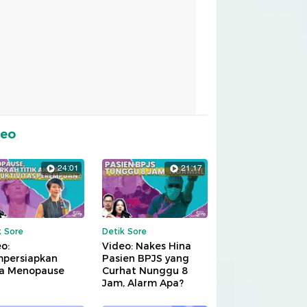
deo
24:01
21:17
k Sore
Detik Sore
o:
Video: Nakes Hina
persiapkan
Pasien BPJS yang
a Menopause
Curhat Nunggu 8
Jam, Alarm Apa?