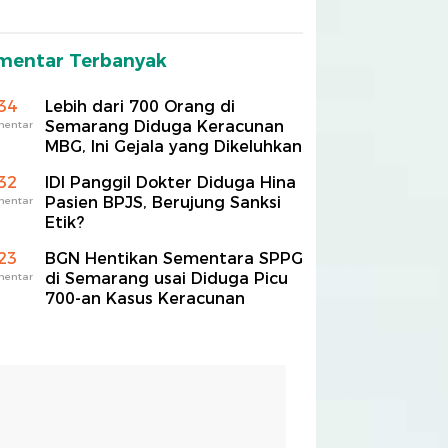
mentar Terbanyak
34
Lebih dari 700 Orang di
Semarang Diduga Keracunan
mentar
MBG, Ini Gejala yang Dikeluhkan
32
IDI Panggil Dokter Diduga Hina
Pasien BPJS, Berujung Sanksi
mentar
Etik?
23
BGN Hentikan Sementara SPPG
di Semarang usai Diduga Picu
mentar
700-an Kasus Keracunan