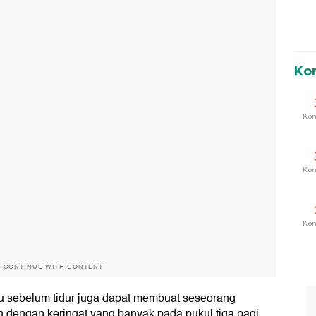
Ko
Ko
Ko
Ko
O CONTINUE WITH CONTENT
ju sebelum tidur juga dapat membuat seseorang
un dengan keringat yang banyak pada pukul tiga pagi.