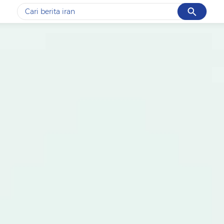
Cancel
Yang sedang ramai dicari
#1
data live draw sgp
#2
kebakaran
#3
prabowo
#4
iran
#5
gempa hari ini
Promoted
Terakhir yang dicari
Loading...