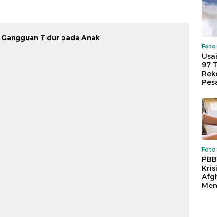
b Gangguan Tidur pada Anak
Foto
Usai
97 
Reko
Pes
Foto
PBB
Kris
Afg
Mem