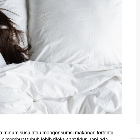
sa minum susu atau mengonsumsi makanan tertentu
k membuat tubuh lebih rileks saat tidur. Tapi ada