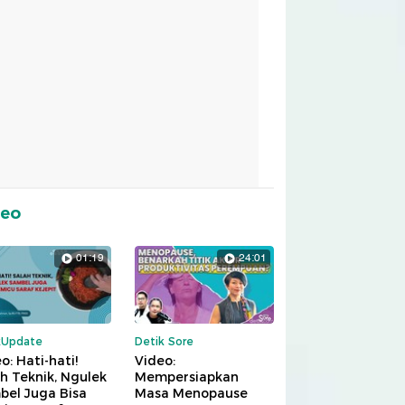
deo
01:19
24:01
kUpdate
Detik Sore
o: Hati-hati!
Video:
h Teknik, Ngulek
Mempersiapkan
bel Juga Bisa
Masa Menopause