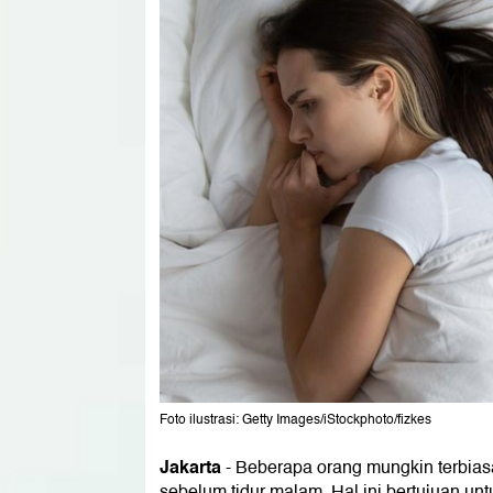
Foto ilustrasi: Getty Images/iStockphoto/fizkes
Jakarta
-
Beberapa orang mungkin terbia
sebelum tidur malam. Hal ini bertujuan untu