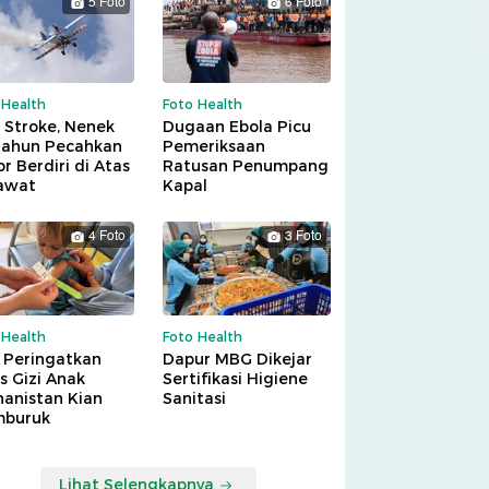
5 Foto
6 Foto
 Health
Foto Health
 Stroke, Nenek
Dugaan Ebola Picu
Tahun Pecahkan
Pemeriksaan
r Berdiri di Atas
Ratusan Penumpang
awat
Kapal
4 Foto
3 Foto
 Health
Foto Health
 Peringatkan
Dapur MBG Dikejar
is Gizi Anak
Sertifikasi Higiene
hanistan Kian
Sanitasi
buruk
Lihat Selengkapnya