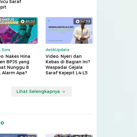
icu Saraf
pit
21:17
02:13
k Sore
detikUpdate
o: Nakes Hina
Video: Nyeri dan
ien BPJS yang
Kebas di Bagian Ini?
hat Nunggu 8
Waspadai Gejala
, Alarm Apa?
Saraf Kejepit L4-L5
Lihat Selengkapnya
to