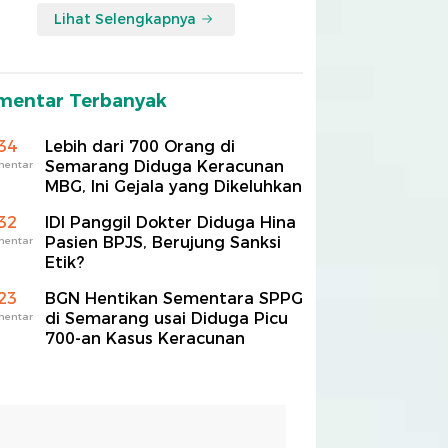
Lihat Selengkapnya
mentar Terbanyak
34
Lebih dari 700 Orang di
Semarang Diduga Keracunan
mentar
MBG, Ini Gejala yang Dikeluhkan
32
IDI Panggil Dokter Diduga Hina
Pasien BPJS, Berujung Sanksi
mentar
Etik?
23
BGN Hentikan Sementara SPPG
di Semarang usai Diduga Picu
mentar
700-an Kasus Keracunan