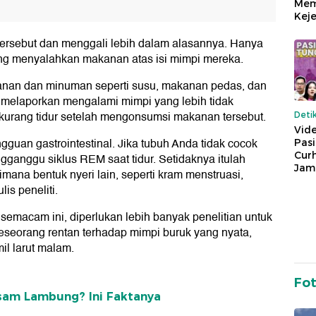
Mem
Keje
 tersebut dan menggali lebih dalam alasannya. Hanya
ng menyalahkan makanan atas isi mimpi mereka.
anan dan minuman seperti susu, makanan pedas, dan
a melaporkan mengalami mimpi yang lebih tidak
kurang tidur setelah mengonsumsi makanan tersebut.
Deti
Vide
an gastrointestinal. Jika tubuh Anda tidak cocok
Pas
Cur
ngganggu siklus REM saat tidur. Setidaknya itulah
Jam
imana bentuk nyeri lain, seperti kram menstruasi,
is peneliti.
n semacam ini, diperlukan lebih banyak penelitian untuk
 seseorang rentan terhadap mimpi buruk yang nyata,
l larut malam.
Fo
Asam Lambung? Ini Faktanya