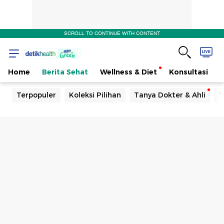
SCROLL TO CONTINUE WITH CONTENT
Home
Berita Sehat
Wellness & Diet
Konsultasi
Terpopuler
Koleksi Pilihan
Tanya Dokter & Ahli
T