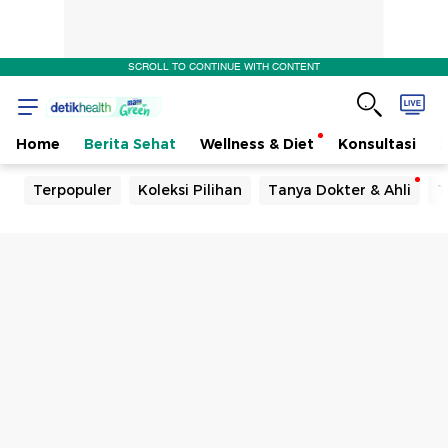
SCROLL TO CONTINUE WITH CONTENT
Home
Berita Sehat
Wellness & Diet
Konsultasi
Terpopuler
Koleksi Pilihan
Tanya Dokter & Ahli
T