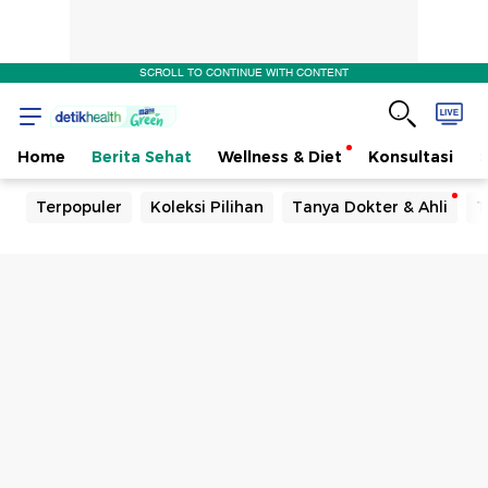
SCROLL TO CONTINUE WITH CONTENT
Home
Berita Sehat
Wellness & Diet
Konsultasi
Terpopuler
Koleksi Pilihan
Tanya Dokter & Ahli
T